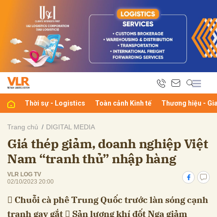
bình luận
Thời sự - Logistics
Toàn cảnh Kinh tế
Thương hiệu - Gi
Trang chủ
DIGITAL MEDIA
Giá thép giảm, doanh nghiệp Việt
Hủy
G
Nam “tranh thủ” nhập hàng
VLR LOG TV
02/10/2023 20:00
 Chuỗi cà phê Trung Quốc trước làn sóng cạnh
tranh gay gắt  Sản lượng khí đốt Nga giảm