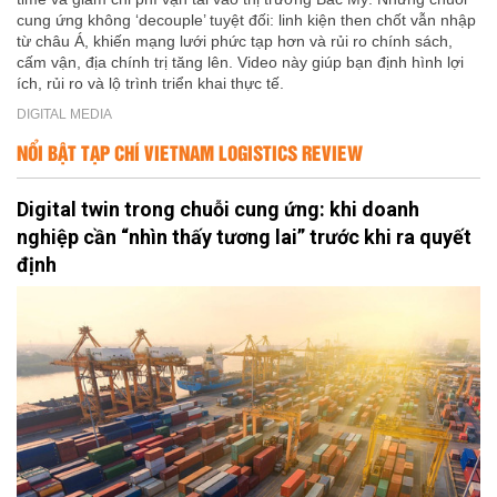
cung ứng không ‘decouple’ tuyệt đối: linh kiện then chốt vẫn nhập
từ châu Á, khiến mạng lưới phức tạp hơn và rủi ro chính sách,
cấm vận, địa chính trị tăng lên. Video này giúp bạn định hình lợi
ích, rủi ro và lộ trình triển khai thực tế.
DIGITAL MEDIA
NỔI BẬT TẠP CHÍ VIETNAM LOGISTICS REVIEW
Digital twin trong chuỗi cung ứng: khi doanh
nghiệp cần “nhìn thấy tương lai” trước khi ra quyết
định