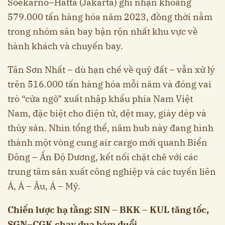
Soekarno–Hatta (Jakarta) ghi nhận khoảng
579.000 tấn hàng hóa năm 2023, đồng thời nằm
trong nhóm sân bay bận rộn nhất khu vực về
hành khách và chuyến bay.
Tân Sơn Nhất – dù hạn chế về quỹ đất – vẫn xử lý
trên 516.000 tấn hàng hóa mỗi năm và đóng vai
trò “cửa ngõ” xuất nhập khẩu phía Nam Việt
Nam, đặc biệt cho điện tử, dệt may, giày dép và
thủy sản. Nhìn tổng thể, năm hub này đang hình
thành một vòng cung air cargo mới quanh Biển
Đông – Ấn Độ Dương, kết nối chặt chẽ với các
trung tâm sản xuất công nghiệp và các tuyến liên
Á, Á – Âu, Á – Mỹ.
Chiến lược hạ tầng: SIN – BKK – KUL tăng tốc,
SGN–CGK chạy đua bám đuổi