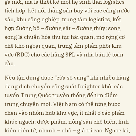
ga mới, mà là thiết kế một hệ sinh thái logistics
tích hợp: kết nối thẳng sân bay với các cảng nước
sâu, khu công nghiệp, trung tâm logistics, kết
hợp đường bộ – đường sắt – đường thủy; song
song là chuẩn hóa thủ tục hải quan, mở rộng cơ
chế kho ngoại quan, trung tâm phân phối khu
vực (RDC) cho các hãng 3PL và nhà bán lẻ toàn
cầu.
Nếu tận dụng được “cửa sổ vàng” khi nhiều hãng
đang dịch chuyển công suất freighter khỏi các
tuyến Trung Quốc truyền thống để tìm điểm
trung chuyển mới, Việt Nam có thể từng bước
chen vào nhóm hub khu vực, ít nhất ở các phân
khúc ngách: dược phẩm, nông sản chế biến, linh
kiện điện tử, nhanh – nhỏ – giá trị cao. Ngược lại,