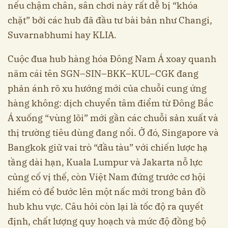
nếu chậm chân, sân chơi này rất dễ bị “khóa
chặt” bởi các hub đã đầu tư bài bản như Changi,
Suvarnabhumi hay KLIA.
Cuộc đua hub hàng hóa Đông Nam Á xoay quanh
năm cái tên SGN–SIN–BKK–KUL–CGK đang
phản ánh rõ xu hướng mới của chuỗi cung ứng
hàng không: dịch chuyển tâm điểm từ Đông Bắc
Á xuống “vùng lõi” mới gần các chuỗi sản xuất và
thị trường tiêu dùng đang nổi. Ở đó, Singapore và
Bangkok giữ vai trò “đầu tàu” với chiến lược hạ
tầng dài hạn, Kuala Lumpur và Jakarta nỗ lực
củng cố vị thế, còn Việt Nam đứng trước cơ hội
hiếm có để bước lên một nấc mới trong bản đồ
hub khu vực. Câu hỏi còn lại là tốc độ ra quyết
định, chất lượng quy hoạch và mức độ đồng bộ