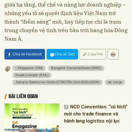
giữa hạ tầng, thể chế và năng lực doanh nghiệp –
những yếu tố sẽ quyết định liệu Việt Nam trở
thành “điểm sáng” mới, hay tiếp tục chỉ là trạm
trung chuyển vệ tinh trên bầu trời hàng hóa Đông
Nam Á.
Chia sẻ Facebook
Chia sẻ Zalo
Copy link
: Singapore (SIN)
Bangkok Suvarnabhumi (BKK)
Kuala Lumpur (KUL)
Jakarta Soekarno–Hatta (CGK)Tân Sơn Nhất (SGN)
air cargo
BÀI LIÊN QUAN
NCD Convention: “cú hích”
mới cho trade finance và
hành lang logistics nội lục