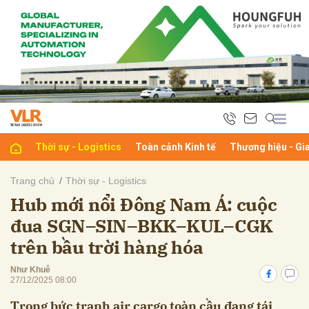
bình luận
Thời sự - Logistics
Toàn cảnh Kinh tế
Thương hiệu - Gi
Trang chủ
Thời sự - Logistics
Hub mới nổi Đông Nam Á: cuộc
Hủy
G
đua SGN–SIN–BKK–KUL–CGK
trên bầu trời hàng hóa
Như Khuê
27/12/2025 08:00
Trong bức tranh air cargo toàn cầu đang tái