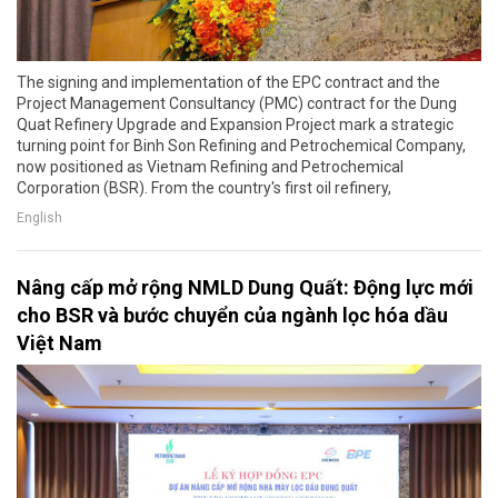
The signing and implementation of the EPC contract and the
Project Management Consultancy (PMC) contract for the Dung
Quat Refinery Upgrade and Expansion Project mark a strategic
turning point for Binh Son Refining and Petrochemical Company,
now positioned as Vietnam Refining and Petrochemical
Corporation (BSR). From the country's first oil refinery,
English
Nâng cấp mở rộng NMLD Dung Quất: Động lực mới
cho BSR và bước chuyển của ngành lọc hóa dầu
Việt Nam