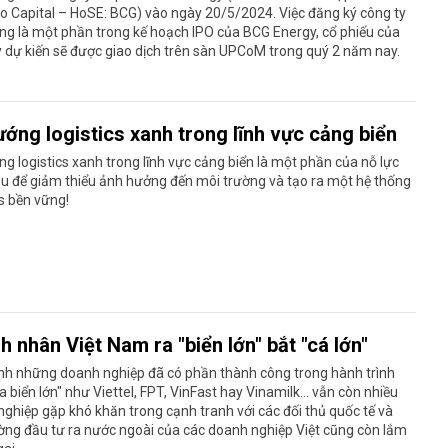
 Capital – HoSE: BCG) vào ngày 20/5/2024. Việc đăng ký công ty
ng là một phần trong kế hoạch IPO của BCG Energy, cổ phiếu của
 dự kiến sẽ được giao dịch trên sàn UPCoM trong quý 2 năm nay.
ướng logistics xanh trong lĩnh vực cảng biển
g logistics xanh trong lĩnh vực cảng biển là một phần của nỗ lực
u để giảm thiểu ảnh hưởng đến môi trường và tạo ra một hệ thống
cs bền vững!
 nhân Việt Nam ra "biển lớn" bắt "cá lớn"
nh những doanh nghiệp đã có phần thành công trong hành trình
a biển lớn" như Viettel, FPT, VinFast hay Vinamilk… vẫn còn nhiều
ghiệp gặp khó khăn trong cạnh tranh với các đối thủ quốc tế và
ng đầu tư ra nước ngoài của các doanh nghiệp Việt cũng còn lắm