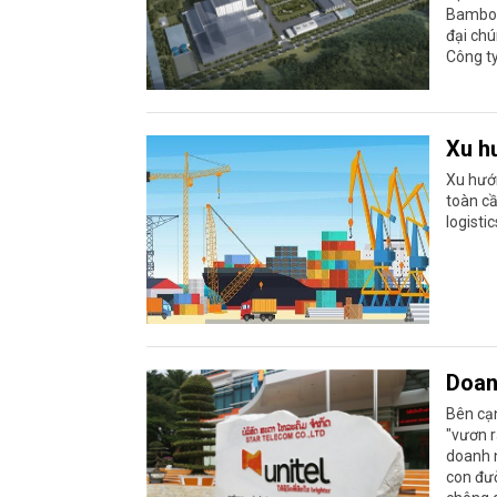
Bamboo
đại chú
Công ty
Xu h
Xu hướn
toàn cầ
logisti
Doanh
Bên cạ
"vươn r
doanh n
con đườ