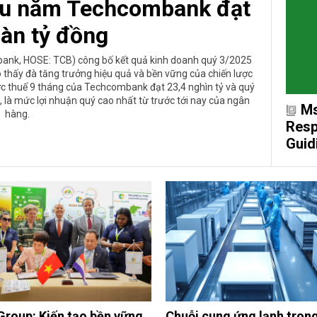
ầu năm Techcombank đạt
gàn tỷ đồng
nk, HOSE: TCB) công bố kết quả kinh doanh quý 3/2025
ho thấy đà tăng trưởng hiệu quả và bền vững của chiến lược
ước thuế 9 tháng của Techcombank đạt 23,4 nghìn tỷ và quý
, là mức lợi nhuận quý cao nhất từ trước tới nay của ngân
Ms
hàng.
Resp
Guid
Group: Kiến tạo bền vững,
Chuỗi cung ứng lạnh tron