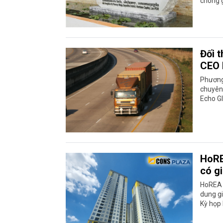
chông g
Đối 
CEO 
Phương 
chuyên
Echo Gl
HoRE
có gi
HoREA 
dung gi
Kỳ họp