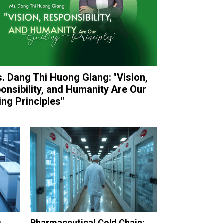
. Dang Thi Huong Giang: "Vision,
onsibility, and Humanity Are Our
ing Principles"
g
Pharmaceutical Cold Chain: