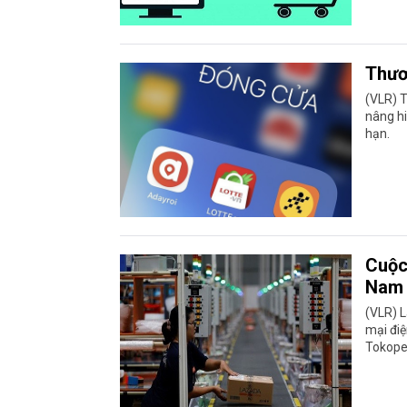
Thươ
(VLR) T
nâng hi
hạn.
Cuộc
Nam
(VLR) L
mại điệ
Tokope