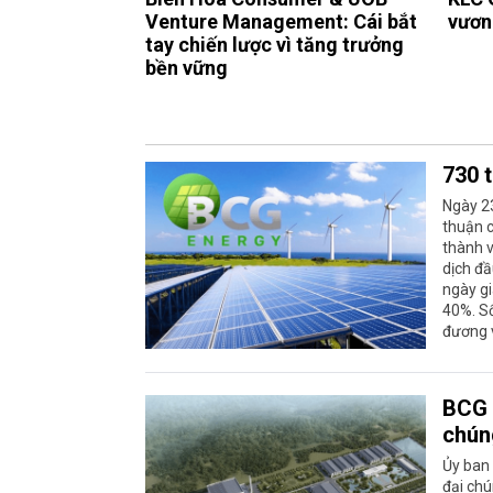
Venture Management: Cái bắt
vươn 
tay chiến lược vì tăng trưởng
bền vững
730 
Ngày 2
thuận 
thành 
dịch đầ
ngày gi
40%. Số
đương 
BCG 
chún
Ủy ban
đại ch