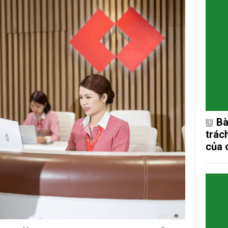
Bà
trác
của 