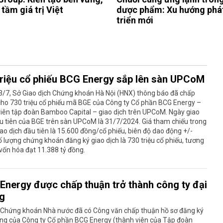
tầm giá trị Việt
dược phẩm: Xu hướng phá
triển mới
triệu cổ phiếu BCG Energy sắp lên sàn UPCoM
3/7, Sở Giao dịch Chứng khoán Hà Nội (HNX) thông báo đã chấp
cho 730 triệu cổ phiếu mã BGE của Công ty Cổ phần BCG Energy –
viên tập đoàn Bamboo Capital – giao dịch trên UPCoM. Ngày giao
u tiên của BGE trên sàn UPCoM là 31/7/2024. Giá tham chiếu trong
ao dịch đầu tiên là 15.600 đồng/cổ phiếu, biên độ dao động +/-
 lượng chứng khoán đăng ký giao dịch là 730 triệu cổ phiếu, tương
vốn hóa đạt 11.388 tỷ đồng.
Energy được chấp thuận trở thành công ty đại
g
 Chứng khoán Nhà nước đã có Công văn chấp thuận hồ sơ đăng ký
úng của Công ty Cổ phần BCG Energy (thành viên của Tập đoàn