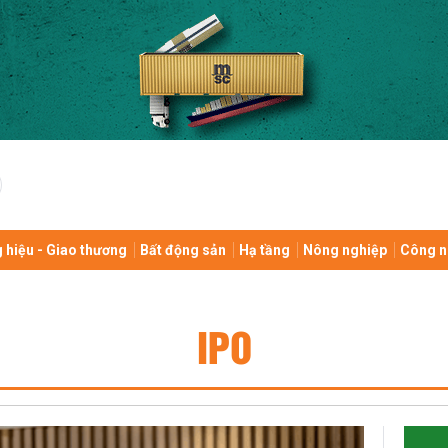
 hiệu - Giao thương
Bất động sản
Hạ tầng
Nông nghiệp
Công n
IPO