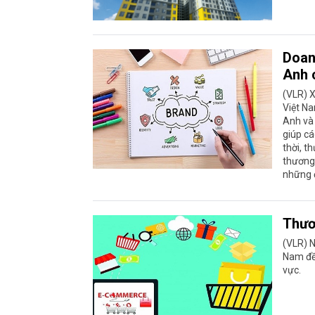
Doan
Anh c
(VLR) 
Việt Na
Anh và 
giúp c
thời, t
thương 
những đ
Thươ
(VLR) N
Nam đều
vực.