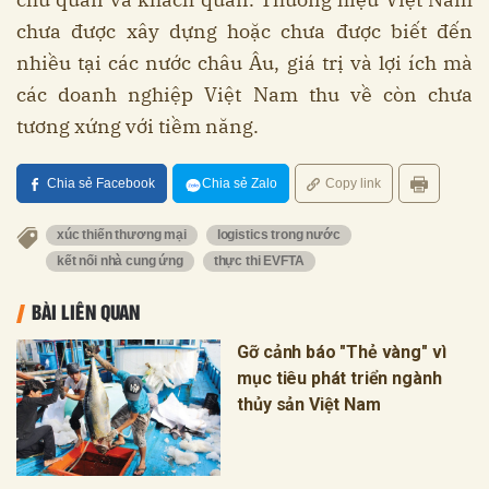
chưa được xây dựng hoặc chưa được biết đến
nhiều tại các nước châu Âu, giá trị và lợi ích mà
các doanh nghiệp Việt Nam thu về còn chưa
tương xứng với tiềm năng.
Chia sẻ Facebook
Chia sẻ Zalo
Copy link
xúc thiến thương mại
logistics trong nước
kết nối nhà cung ứng
thực thi EVFTA
BÀI LIÊN QUAN
Gỡ cảnh báo "Thẻ vàng" vì
mục tiêu phát triển ngành
thủy sản Việt Nam