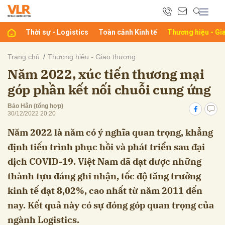
Thời sự - Logistics
Toàn cảnh Kinh tế
Thương hiệu - Gi
bình luận
Trang chủ
Thương hiệu - Giao thương
Năm 2022, xúc tiến thương mại
góp phần kết nối chuỗi cung ứng
Bảo Hân (tổng hợp)
30/12/2022 20:20
Năm 2022 là năm có ý nghĩa quan trọng, khẳng
định tiến trình phục hồi và phát triển sau đại
Hủy
G
dịch COVID-19. Việt Nam đã đạt được những
thành tựu đáng ghi nhận, tốc độ tăng trưởng
kinh tế đạt 8,02%, cao nhất từ năm 2011 đến
nay. Kết quả này có sự đóng góp quan trọng của
ngành Logistics.