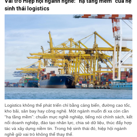
Vai trò Hiệp hội ngành nghề: “hạ tầng mềm” của hệ
sinh thái logistics
Logistics không thể phát triển chỉ bằng cảng biển, đường cao tốc,
kho bãi, sân bay hay công nghệ. Một ngành muốn đi xa còn cần
“hạ tầng mềm”: chuẩn mực nghề nghiệp, tiếng nói chính sách, kết
nối doanh nghiệp, đào tạo nhân lực, chia sẻ dữ liệu, thúc đẩy hợp
tác và xây dựng niềm tin. Trong hệ sinh thái đó, hiệp hội ngành
nghề giữ vai trò không thể thay thế.