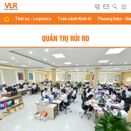
Thời sự - Logistics
Toàn cảnh Kinh tế
Thương hiệu - Gi
QUẢN TRỊ RỦI RO