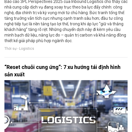
Báo cáo 3PL Perspectives 2025 của Inbound Logistics cho thấy các
nhà cung cấp dịch vụ đang xoay trục theo ba lực đẩy chính: công
nghệ, địa chính trị và kỳ vọng mới từ chủ hàng. Bức tranh tổng thể:
tăng trưởng vẫn tích cực nhưng cạnh tranh sâu hơn; đầu tư công
nghệ tiếp tục là nền tảng tạo lợi thế, trong khi áp lực “giữ và thắng
khách hàng” tăng rõ rệt. Những chuyển dịch này đi kèm yêu cầu
minh bạch dữ liệu, năng lực đo – quản trị carbon và khả năng đồng
thiết kế giải pháp phù hợp ngành dọc.
Thời sự - Logistics
“Reset chuỗi cung ứng”: 7 xu hướng tái định hình
sản xuất