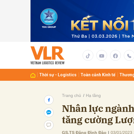
Gửi 
Thời sự - Logistics
Toàn cảnh Kinh tế
Thương
Trang chủ
Hạ tầng
Nhân lực ngành 
tăng cường Lượn
GS.TS Đặng Đình Đào
|
03/01/2023 