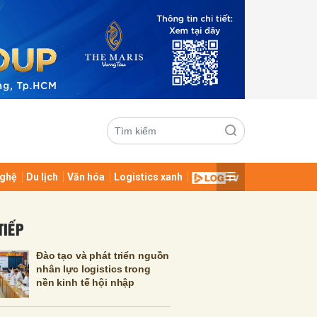
ghệ
Du lịch
Văn hóa
Logistics xanh
ửi
TIẾP
Đào tạo và phát triển nguồn
nhân lực logistics trong
nền kinh tế hội nhập