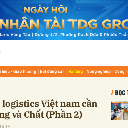
bình luận
 hiệu - Giao thương
Bất động sản
Hạ tầng
Nông nghiệp
Công n
Hủy
G
ĐỌC 
logistics Việt nam cần
g và Chất (Phần 2)
15:16