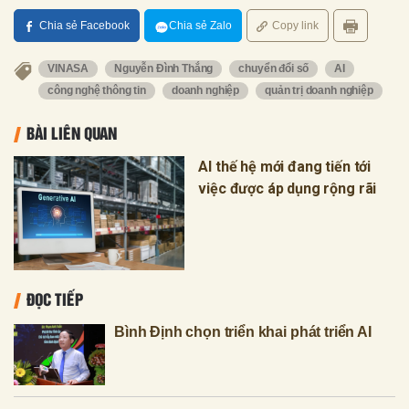
Chia sẻ Facebook
Chia sẻ Zalo
Copy link
VINASA
Nguyễn Đình Thắng
chuyển đổi số
AI
công nghệ thông tin
doanh nghiệp
quản trị doanh nghiệp
BÀI LIÊN QUAN
AI thế hệ mới đang tiến tới
việc được áp dụng rộng rãi
ĐỌC TIẾP
Bình Định chọn triển khai phát triển AI