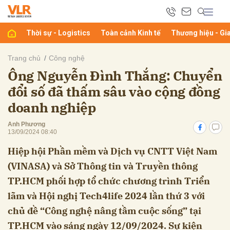
Thời sự - Logistics
Toàn cảnh Kinh tế
Thương hiệu - Gi
bình luận
Trang chủ
Công nghệ
Ông Nguyễn Đình Thắng: Chuyển
đổi số đã thấm sâu vào cộng đồng
doanh nghiệp
Anh Phương
13/09/2024 08:40
Hiệp hội Phần mềm và Dịch vụ CNTT Việt Nam
Hủy
G
(VINASA) và Sở Thông tin và Truyền thông
TP.HCM phối hợp tổ chức chương trình Triển
lãm và Hội nghị Tech4life 2024 lần thứ 3 với
chủ đề “Công nghệ nâng tầm cuộc sống” tại
TP.HCM vào sáng ngày 12/09/2024. Sự kiện