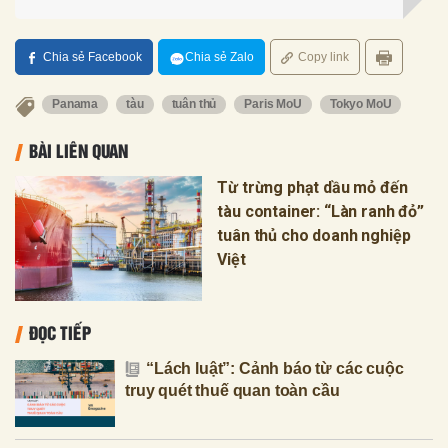
Chia sẻ Facebook
Chia sẻ Zalo
Copy link
Panama
tàu
tuân thủ
Paris MoU
Tokyo MoU
BÀI LIÊN QUAN
Từ trừng phạt dầu mỏ đến
tàu container: “Làn ranh đỏ”
tuân thủ cho doanh nghiệp
Việt
ĐỌC TIẾP
“Lách luật”: Cảnh báo từ các cuộc
truy quét thuế quan toàn cầu