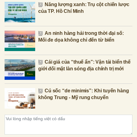
Năng lượng xanh: Trụ cột chiến lược
của TP. Hồ Chí Minh
An ninh hàng hải trong thời đại số:
Mối đe dọa không chỉ đến từ biển
Cái giá của “thuế ẩn”: Vận tải biển thế
giới đối mặt làn sóng địa chính trị mới
Cú sốc “de minimis”: Khi tuyến hàng
không Trung - Mỹ rung chuyển