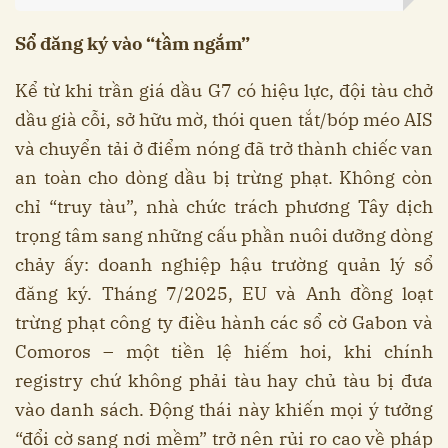
Sổ đăng ký vào “tầm ngắm”
Kể từ khi trần giá dầu G7 có hiệu lực, đội tàu chở
dầu già cỗi, sở hữu mờ, thói quen tắt/bóp méo AIS
và chuyển tải ở điểm nóng đã trở thành chiếc van
an toàn cho dòng dầu bị trừng phạt. Không còn
chỉ “truy tàu”, nhà chức trách phương Tây dịch
trọng tâm sang những cấu phần nuôi dưỡng dòng
chảy ấy: doanh nghiệp hậu trường quản lý sổ
đăng ký. Tháng 7/2025, EU và Anh đồng loạt
trừng phạt công ty điều hành các sổ cờ Gabon và
Comoros – một tiền lệ hiếm hoi, khi chính
registry chứ không phải tàu hay chủ tàu bị đưa
vào danh sách. Động thái này khiến mọi ý tưởng
“đổi cờ sang nơi mềm” trở nên rủi ro cao về pháp