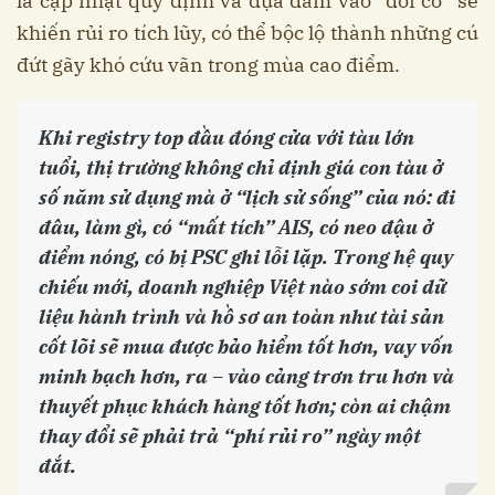
là cập nhật quy định và dựa dẫm vào “đổi cờ” sẽ
khiến rủi ro tích lũy, có thể bộc lộ thành những cú
đứt gãy khó cứu vãn trong mùa cao điểm.
Khi registry top đầu đóng cửa với tàu lớn
tuổi, thị trường không chỉ định giá con tàu ở
số năm sử dụng mà ở “lịch sử sống” của nó: đi
đâu, làm gì, có “mất tích” AIS, có neo đậu ở
điểm nóng, có bị PSC ghi lỗi lặp. Trong hệ quy
chiếu mới, doanh nghiệp Việt nào sớm coi dữ
liệu hành trình và hồ sơ an toàn như tài sản
cốt lõi sẽ mua được bảo hiểm tốt hơn, vay vốn
minh bạch hơn, ra – vào cảng trơn tru hơn và
thuyết phục khách hàng tốt hơn; còn ai chậm
thay đổi sẽ phải trả “phí rủi ro” ngày một
đắt.