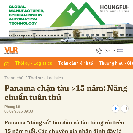
bình luận
Thời sự - Logistics
Toàn cảnh Kinh tế
Thương hiệu - Gi
Trang chủ
Thời sự - Logistics
Panama chặn tàu >15 năm: Nâng
Hủy
G
chuẩn tuân thủ
Phong Lê
05/09/2025 09:08
Panama “đóng sổ” tàu dầu và tàu hàng rời trên
15 năm tuổi. Các chuyên gia nhận định đây là