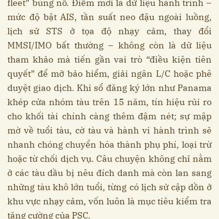
fleet” bùng nổ. Điểm mới là dữ liệu hành trình –
mức độ bật AIS, tần suất neo đậu ngoài luồng,
lịch sử STS ở tọa độ nhạy cảm, thay đổi
MMSI/IMO bất thường – không còn là dữ liệu
tham khảo mà tiến gần vai trò “điều kiện tiên
quyết” để mở bảo hiểm, giải ngân L/C hoặc phê
duyệt giao dịch. Khi sổ đăng ký lớn như Panama
khép cửa nhóm tàu trên 15 năm, tín hiệu rủi ro
cho khối tài chính càng thêm đậm nét; sự mập
mờ về tuổi tàu, cờ tàu và hành vi hành trình sẽ
nhanh chóng chuyển hóa thành phụ phí, loại trừ
hoặc từ chối dịch vụ. Câu chuyện không chỉ nằm
ở các tàu dầu bị nêu đích danh mà còn lan sang
những tàu khô lớn tuổi, từng có lịch sử cập dồn ở
khu vực nhạy cảm, vốn luôn là mục tiêu kiểm tra
tăng cường của PSC.