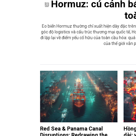
Hormuz: cú cảnh b
to
Eo biển Hormuz thường chỉ xuất hiện dày đặc trên
góc độ logistics và cấu trúc thương mại quốc tế, 
đi lặp lại về điểm yếu cố hữu của toàn cầu hóa: qu
của thế giới vẫn 
Red Sea & Panama Canal
Hồng
Disruptions: Redrawing the
dài: 