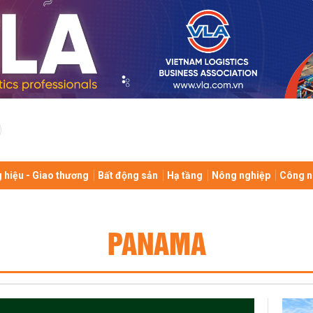
 hiệu - Giao thương
Bất động sản
Hạ tầng
Nông nghiệp
Công n
PANAMA