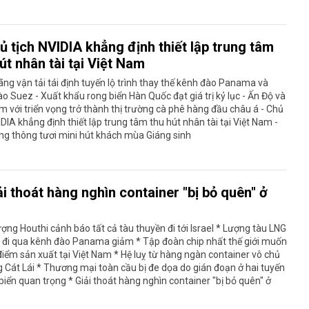
ủ tịch NVIDIA khẳng định thiết lập trung tâm
út nhân tài tại Việt Nam
ãng vận tải tái định tuyến lộ trình thay thế kênh đào Panama và
o Suez - Xuất khẩu rong biển Hàn Quốc đạt giá trị kỷ lục - Ấn Độ và
m với triển vọng trở thành thị trường cà phê hàng đầu châu á - Chủ
IDIA khẳng định thiết lập trung tâm thu hút nhân tài tại Việt Nam -
ng thông tươi mini hút khách mùa Giáng sinh
ải thoát hàng nghìn container "bị bỏ quên" ở
ượng Houthi cảnh báo tất cả tàu thuyền đi tới Israel * Lượng tàu LNG
 đi qua kênh đào Panama giảm * Tập đoàn chip nhất thế giới muốn
điểm sản xuất tại Việt Nam * Hệ luỵ từ hàng ngàn container vô chủ
g Cát Lái * Thương mại toàn cầu bị đe dọa do gián đoạn ở hai tuyến
iển quan trọng * Giải thoát hàng nghìn container "bị bỏ quên" ở