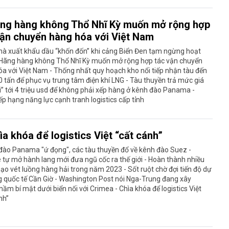
ng hàng không Thổ Nhĩ Kỳ muốn mở rộng hợp
vận chuyển hàng hóa với Việt Nam
hà xuất khẩu dầu “khốn đốn” khi cảng Biển Đen tạm ngừng hoạt
 Hãng hàng không Thổ Nhĩ Kỳ muốn mở rộng hợp tác vận chuyển
a với Việt Nam - Thống nhất quy hoạch kho nổi tiếp nhận tàu đến
 tấn để phục vụ trung tâm điện khí LNG - Tàu thuyền trả mức giá
ời” tới 4 triệu usd để không phải xếp hàng ở kênh đào Panama -
p hạng năng lực cạnh tranh logistics cấp tỉnh
ìa khóa để logistics Việt “cất cánh”
đào Panama "ứ đọng", các tàu thuyền đổ về kênh đào Suez -
 tự mở hành lang mới đưa ngũ cốc ra thế giới - Hoàn thành nhiều
ạo vét luồng hàng hải trong năm 2023 - Sốt ruột chờ đợi tiến độ dự
 quốc tế Cần Giờ - Washington Post nói Nga-Trung đang xây
ầm bí mật dưới biển nối với Crimea - Chìa khóa để logistics Việt
nh”