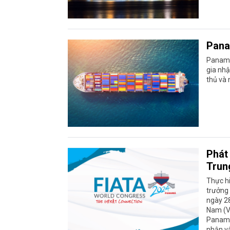
Pana
Panama 
gia nhậ
thủ và 
Phát
Trun
Thực hi
trưởng
ngày 28
Nam (VL
Panama,
nhận vậ