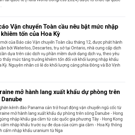
.
cáo Vận chuyển Toàn cầu nêu bật mức nhập
 khiêm tốn của Hoa Kỳ
 mới của Báo cáo Vận chuyển Toàn cầu tháng 12, được phát hành
uần bởi Waterloo, Descartes, trụ sở tại Ontario, nhà cung cấp dịch
cần dựa trên các dịch vụ phần mềm dưới dạng dịch vụ, theo yêu
o thấy mức tăng trưởng khiêm tốn đối với khối lượng nhập khẩu
 Kỳ. Nguyên nhân có lẽ do khối lượng cảng phía Đông và Bờ Vịnh
raine mở hành lang xuất khẩu dự phòng trên
 Danube
nghẽn kênh đào Panama cản trở hoạt động vận chuyển ngũ cốc từ
kraine mở hành lang xuất khẩu dự phòng trên sông Danube - Hong
gừng nhập khẩu gia cầm từ các quốc gia phương Tây - Hong Kong
h cấm nhập khẩu trước sự đe dọa của cúm gia cầm - Hoa Kỳ thông
nh cấm nhập khẩu uranium từ Nga