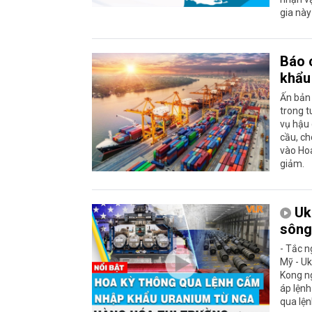
gia này 
Báo 
khẩu
Ấn bản
trong t
vụ hậu 
cầu, ch
vào Hoa
giảm.
Uk
sông
- Tắc 
Mỹ - U
Kong n
áp lện
qua lệ