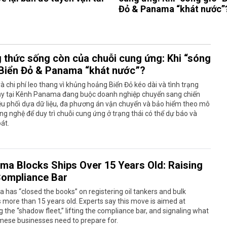
Đỏ & Panama “khát nước”
 thức sống còn của chuỗi cung ứng: Khi “sóng
 Biển Đỏ & Panama “khát nước”?
và chi phí leo thang vì khủng hoảng Biển Đỏ kéo dài và tình trạng
ủy tại Kênh Panama đang buộc doanh nghiệp chuyển sang chiến
ều phối dựa dữ liệu, đa phương án vận chuyển và bảo hiểm theo mô
ng nghệ để duy trì chuỗi cung ứng ở trạng thái có thể dự báo và
át.
ma Blocks Ships Over 15 Years Old: Raising
Compliance Bar
has “closed the books” on registering oil tankers and bulk
s more than 15 years old. Experts say this move is aimed at
g the “shadow fleet,” lifting the compliance bar, and signaling what
mese businesses need to prepare for.