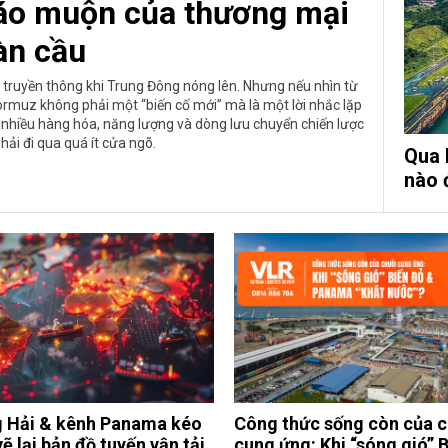
áo muộn của thương mại
àn cầu
 truyền thông khi Trung Đông nóng lên. Nhưng nếu nhìn từ
Hormuz không phải một “biến cố mới” mà là một lời nhắc lặp
á nhiều hàng hóa, năng lượng và dòng lưu chuyển chiến lược
phải đi qua quá ít cửa ngõ.
Qua 
nào đ
 Hải & kênh Panama kéo
Công thức sống còn của c
vẽ lại bản đồ tuyến vận tải
cung ứng: Khi “sóng gió” 