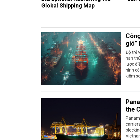
Global Shipping Map
Công
gió”
Độ trễ 
hạn th
lược đi
hình cô
kiểm so
Pana
the 
Panama 
carrier
blockin
Vietna