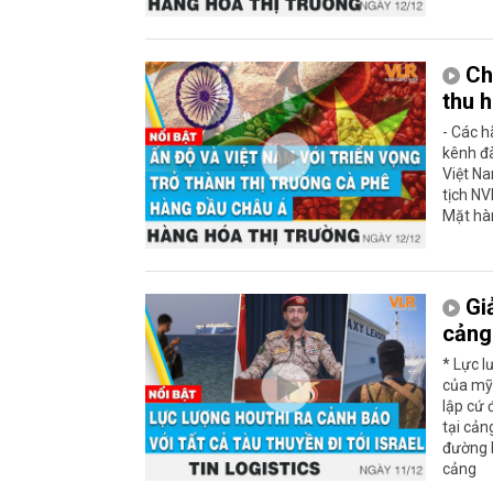
Ch
thu h
- Các h
kênh đà
Việt Na
tịch NV
Mặt hà
Gi
cảng
* Lực l
của mỹ
lập cứ 
tại cản
đường b
cảng