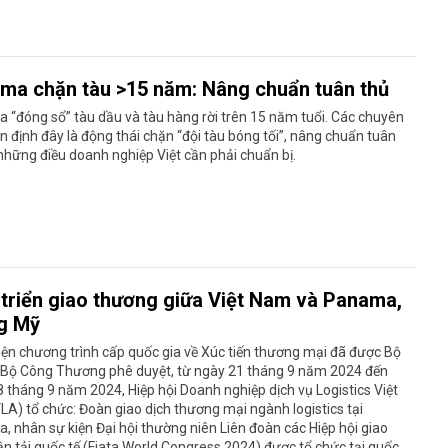
ma chặn tàu >15 năm: Nâng chuẩn tuân thủ
“đóng sổ” tàu dầu và tàu hàng rời trên 15 năm tuổi. Các chuyên
n định đây là động thái chặn “đội tàu bóng tối”, nâng chuẩn tuân
những điều doanh nghiệp Việt cần phải chuẩn bị.
 triển giao thương giữa Việt Nam và Panama,
g Mỹ
ện chương trình cấp quốc gia về Xúc tiến thương mại đã được Bộ
 Bộ Công Thương phê duyệt, từ ngày 21 tháng 9 năm 2024 đến
 tháng 9 năm 2024, Hiệp hội Doanh nghiệp dịch vụ Logistics Việt
A) tổ chức: Đoàn giao dịch thương mại ngành logistics tại
 nhân sự kiện Đại hội thường niên Liên đoàn các Hiệp hội giao
n tải quốc tế (Fiata World Congress 2024) được tổ chức tại quốc