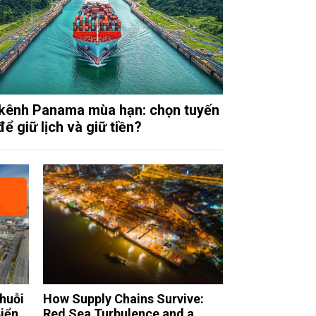
kênh Panama mùa hạn: chọn tuyến
ể giữ lịch và giữ tiền?
huỗi
How Supply Chains Survive:
Biển
Red Sea Turbulence and a