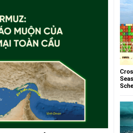
Cros
Seas
Sche