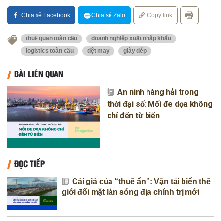
Chia sẻ Facebook
Chia sẻ Zalo
Copy link
thuế quan toàn cầu
doanh nghiệp xuất nhập khẩu
logistics toàn cầu
dệt may
giày dép
BÀI LIÊN QUAN
An ninh hàng hải trong
thời đại số: Mối đe dọa không
chỉ đến từ biển
ĐỌC TIẾP
Cái giá của “thuế ẩn”: Vận tải biển thế
giới đối mặt làn sóng địa chính trị mới