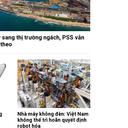
 sang thị trường ngách, PSS vẫn
 theo
g
Nhà máy không đèn: Việt Nam
không thể trì hoãn quyết định
robot hóa