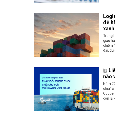
Logis
để h
xanh
Trong h
giao hà
chiếm 4
đại, dù
Li
nào 
Năm 202
chia” c
Coopera
còn lại