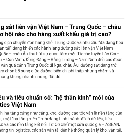
g sắt liên vận Việt Nam – Trung Quốc – châu
ơ hội nào cho hàng xuất khẩu giá trị cao?
ng dịch chuyển đơn hàng khỏi Trung Quốc và nhu cầu “đa dạng hóa
ận tải” đang khiến các hành lang đường sắt liên vận Việt Nam –
uốc – châu Âu thu hút sự quan tâm mới. Từ các tuyến Lào Cai –
u – Côn Minh, Đồng Đăng – Bằng Tường – Nam Ninh đến các đoàn
n vận quá cảnh Trung Quốc đi Nga, châu Âu, đường sắt đang trở
ựa chọn bổ sung giữa đường biển chi phí thấp nhưng chậm và
hàng không nhanh nhưng đắt đỏ.
ệu và tiêu chuẩn số: “hệ thần kinh” mới của
stics Việt Nam
hi hạ tầng cứng như cảng, kho, đường cao tốc vẫn là nền tảng của
cs, một “hạ tầng mềm” mới đang hình thành: đó là dữ liệu, tiêu
ố và các nền tảng kết nối. Từ Cơ chế một cửa quốc gia – ASEAN,
ông tin logistics, các sàn vận tải đến hệ thống quản lý kho, vận tải,