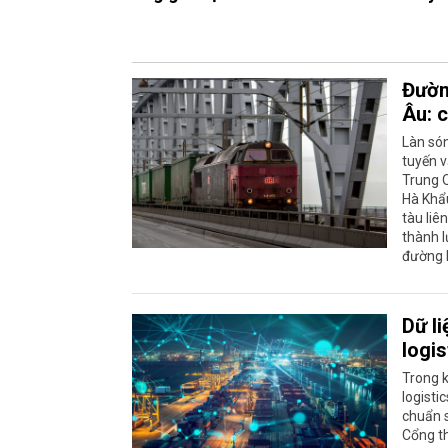
Đườn
Âu: c
Làn só
tuyến v
Trung Q
Hà Khẩ
tàu liê
thành l
đường 
Dữ li
logi
Trong k
logisti
chuẩn s
Cổng th