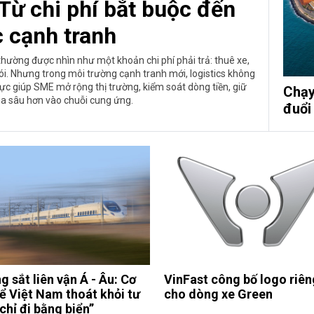
Từ chi phí bắt buộc đến
c cạnh tranh
thường được nhìn như một khoản chi phí phải trả: thuê xe,
gói. Nhưng trong môi trường cạnh tranh mới, logistics không
 lực giúp SME mở rộng thị trường, kiểm soát dòng tiền, giữ
Chạy
a sâu hơn vào chuỗi cung ứng.
đuổi
 sắt liên vận Á - Âu: Cơ
VinFast công bố logo riên
để Việt Nam thoát khỏi tư
cho dòng xe Green
chỉ đi bằng biển”