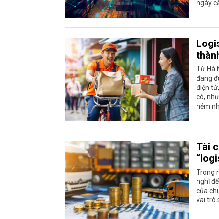
ngày cà
Logis
thàn
Từ Hà N
đang đ
điện tử
có, như
hẻm nhỏ
Tài c
“logi
Trong n
nghĩ đế
của chu
vai trò