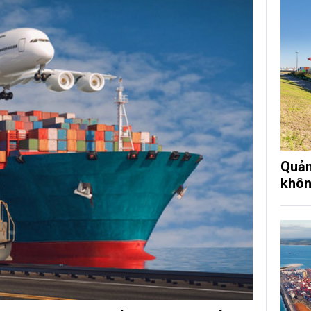
Quản 
khôn