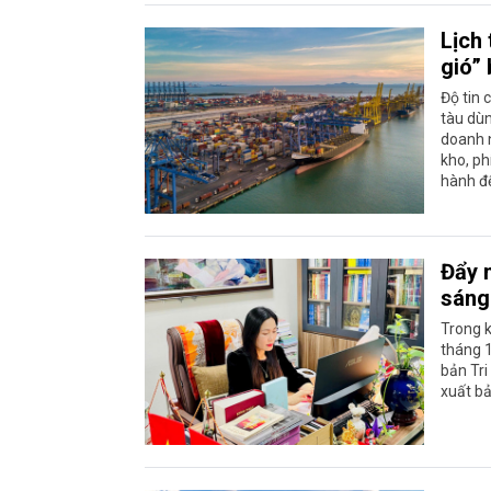
Lịch
gió” 
Độ tin 
tàu dùn
doanh n
kho, ph
hành đ
Đẩy 
sáng 
Trong k
tháng 
bản Tri
xuất bả