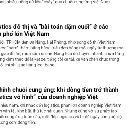
ng nhiều luồng dữ liệu “chảy” qua chuỗi cung ứng Việt Nam.
tics đô thị và “bài toán dặm cuối” ở các
h phố lớn Việt Nam
ội, TPHCM đến Đà Nẵng, Hải Phòng, nhịp sống đô thị Việt Nam
ược “bơm” thêm bằng hàng triệu đơn hàng mỗi ngày từ thương mại
, giao đồ ăn, mua sắm online. Hàng hóa di chuyển nhanh chưa từng
ng kèm theo đó là kẹt xe, tiếng còi xe tải, xe van chen chúc trong
, chi phí giao hàng leo thang.
hính chuỗi cung ứng: khi dòng tiền trở thành
stics vô hình” của doanh nghiệp Việt
hiều năm, khi nhắc đến logistics, phần lớn doanh nghiệp Việt Nam
n vận tải, kho bãi, thủ tục hải quan. Nhưng cùng với sự phức tạp
ỗi cung ứng toàn cầu, một “lớp logistics vô hình” ngày càng bộc lộ
 sống còn: dòng tiền.