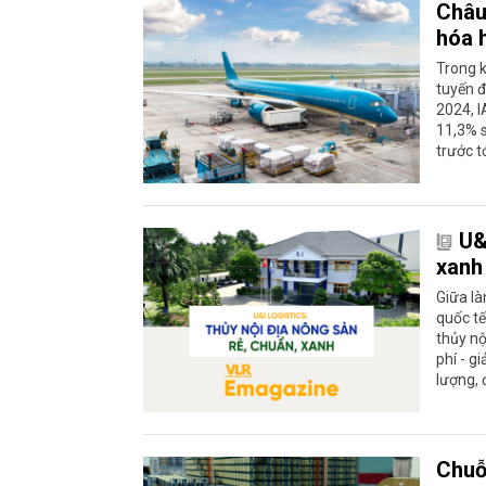
Châu
hóa 
Trong k
tuyến đ
2024, I
11,3% s
trước t
U&
xanh
Giữa là
quốc tế
thủy nộ
phí - g
lượng, 
Chuỗ