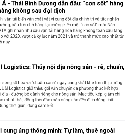
 Á - Thái Bình Dương dẫn đầu: “cơn sốt” hàng
hàng không sau đại dịch
hi vận tải biển vẫn chật vật vì xung đột địa chính trị và tắc nghẽn
ường, bầu trời chở hàng lại chứng kiến một “cơn sốt” mới. Năm
ATA ghi nhận nhu cầu vận tải hàng hóa hàng không toàn cầu tăng
o với 2023, vượt cả kỷ lục năm 2021 và trở thành mức cao nhất từ
ới nay.
I Logistics: Thủy nội địa nông sản - rẻ, chuẩn,
n sóng số hóa và “chuẩn xanh” ngày càng khắt khe trên thị trường
, U&I Logistics giới thiệu gói vận chuyển đa phương thức kết hợp
i địa - đường bộ dành riêng cho nông sản. Mục tiêu kép: giảm chi
iảm phát thải, đồng thời đảm bảo nông sản đến đích đúng chất
đúng thời gian, đúng cam kết.
i cung ứng thông minh: Tự làm, thuê ngoài