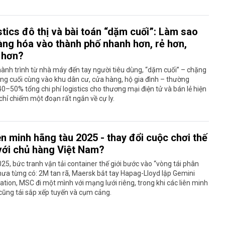
tics đô thị và bài toán “dặm cuối”: Làm sao
àng hóa vào thành phố nhanh hơn, rẻ hơn,
 hơn?
ành trình từ nhà máy đến tay người tiêu dùng, “dặm cuối” – chặng
ng cuối cùng vào khu dân cư, cửa hàng, hộ gia đình – thường
0–50% tổng chi phí logistics cho thương mại điện tử và bán lẻ hiện
 chỉ chiếm một đoạn rất ngắn về cự ly.
ên minh hãng tàu 2025 - thay đổi cuộc chơi thế
với chủ hàng Việt Nam?
5, bức tranh vận tải container thế giới bước vào “vòng tái phân
hưa từng có: 2M tan rã, Maersk bắt tay Hapag-Lloyd lập Gemini
tion, MSC đi một mình với mạng lưới riêng, trong khi các liên minh
 cũng tái sắp xếp tuyến và cụm cảng.