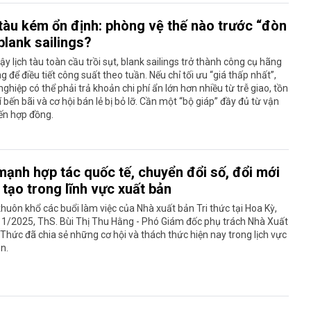
 tàu kém ổn định: phòng vệ thế nào trước “đòn
blank sailings?
cậy lịch tàu toàn cầu trồi sụt, blank sailings trở thành công cụ hãng
g để điều tiết công suất theo tuần. Nếu chỉ tối ưu “giá thấp nhất”,
ghiệp có thể phải trả khoản chi phí ẩn lớn hơn nhiều từ trễ giao, tồn
í bến bãi và cơ hội bán lẻ bị bỏ lỡ. Cần một “bộ giáp” đầy đủ từ vận
ến hợp đồng.
mạnh hợp tác quốc tế, chuyển đổi số, đổi mới
tạo trong lĩnh vực xuất bản
huôn khổ các buổi làm việc của Nhà xuất bản Tri thức tại Hoa Kỳ,
11/2025, ThS. Bùi Thị Thu Hằng - Phó Giám đốc phụ trách Nhà Xuất
 Thức đã chia sẻ những cơ hội và thách thức hiện nay trong lịch vực
n.