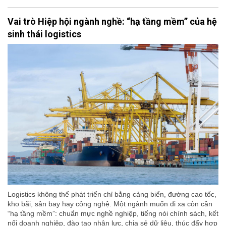
Vai trò Hiệp hội ngành nghề: “hạ tầng mềm” của hệ
sinh thái logistics
Logistics không thể phát triển chỉ bằng cảng biển, đường cao tốc,
kho bãi, sân bay hay công nghệ. Một ngành muốn đi xa còn cần
“hạ tầng mềm”: chuẩn mực nghề nghiệp, tiếng nói chính sách, kết
nối doanh nghiệp, đào tạo nhân lực, chia sẻ dữ liệu, thúc đẩy hợp