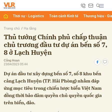
Thời sự - Logistics
Toàn cảnh Kinh tế
Thương hiệu - Gi
bình luận
Trang chủ
Hạ tầng
Thủ tướng Chính phủ chấp thuận
chủ trương đầu tư dự án bến số 7,
8 ở Lạch Huyện
Công Hoan
23/04/2023 05:44
Dự án đầu tư xây dựng bến số 7, số 8 khu bến
Hủy
G
cảng Lạch Huyện (TP. Hải Phòng) nhằm đáp
ứng mục tiêu trong chiến lược biển Việt Nam
đồng thời bảo đảm quyền chủ quyền quốc gia
trên biển, đảo.