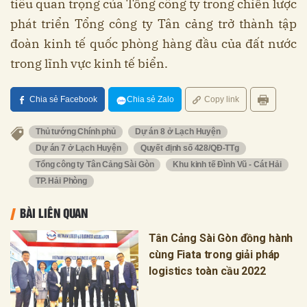
tiêu quan trọng của Tổng công ty trong chiến lược
phát triển Tổng công ty Tân cảng trở thành tập
đoàn kinh tế quốc phòng hàng đầu của đất nước
trong lĩnh vực kinh tế biển.
Chia sẻ Facebook
Chia sẻ Zalo
Copy link
Thủ tướng Chính phủ
Dự án 8 ở Lạch Huyện
Dự án 7 ở Lạch Huyện
Quyết định số 428/QĐ-TTg
Tổng công ty Tân Cảng Sài Gòn
Khu kinh tế Đình Vũ - Cát Hải
TP. Hải Phòng
BÀI LIÊN QUAN
Tân Cảng Sài Gòn đồng hành
cùng Fiata trong giải pháp
logistics toàn cầu 2022