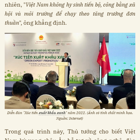
nhiên, "
Việt Nam không hy sinh tiến bộ, công bằng xã
hội và môi trường để chạy theo tăng trưởng đơn
thuần
", ông khẳng định.
Diễn đàn "Xúc tiến
xuất khẩu xanh
" năm 2022. (Ảnh có tính chất minh họa.
Nguồn: Internet)
Trong quá trình này, Thủ tướng cho biết Việt