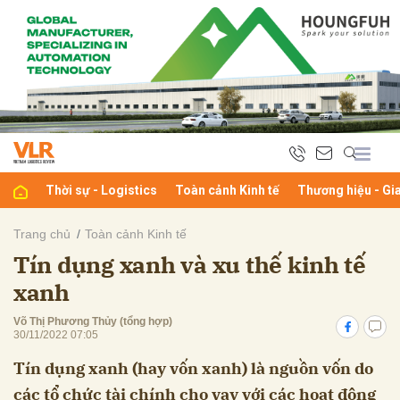
bình luận
Thời sự - Logistics
Toàn cảnh Kinh tế
Thương hiệu - Gi
Trang chủ
Toàn cảnh Kinh tế
Tín dụng xanh và xu thế kinh tế
Hủy
G
xanh
Võ Thị Phương Thủy (tổng hợp)
30/11/2022 07:05
Tín dụng xanh (hay vốn xanh) là nguồn vốn do
các tổ chức tài chính cho vay với các hoạt động