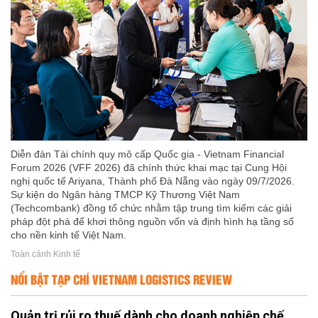
Diễn đàn Tài chính quy mô cấp Quốc gia - Vietnam Financial
Forum 2026 (VFF 2026) đã chính thức khai mạc tại Cung Hội
nghị quốc tế Ariyana, Thành phố Đà Nẵng vào ngày 09/7/2026.
Sự kiện do Ngân hàng TMCP Kỹ Thương Việt Nam
(Techcombank) đồng tổ chức nhằm tập trung tìm kiếm các giải
pháp đột phá để khơi thông nguồn vốn và định hình hạ tầng số
cho nền kinh tế Việt Nam.
Toàn cảnh Kinh tế
NỔI BẬT TẠP CHÍ VIETNAM LOGISTICS REVIEW
Quản trị rủi ro thuế dành cho doanh nghiệp chế