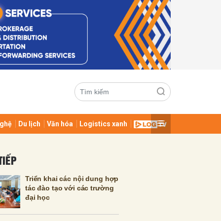
ghệ
Du lịch
Văn hóa
Logistics xanh
ửi
TIẾP
Triển khai các nội dung hợp
tác đào tạo với các trường
đại học