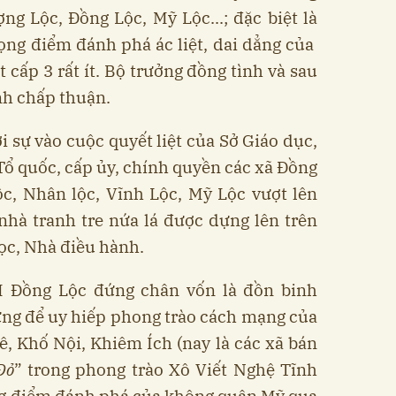
g Lộc, Đồng Lộc, Mỹ Lộc...; đặc biệt là
ọng điểm đánh phá ác liệt, dai dẳng của
 cấp 3 rất ít. Bộ trưởng đồng tình và sau
nh chấp thuận.
i sự vào cuộc quyết liệt của Sở Giáo dục,
ổ quốc, cấp ủy, chính quyền các xã Đồng
c, Nhân lộc, Vĩnh Lộc, Mỹ Lộc vượt lên
hà tranh tre nứa lá được dựng lên trên
ọc, Nhà điều hành.
II Đồng Lộc đứng chân vốn là đồn binh
ng để uy hiếp phong trào cách mạng của
, Khố Nội, Khiêm Ích (nay là các xã bán
Đỏ
” trong phong trào Xô Viết Nghệ Tĩnh