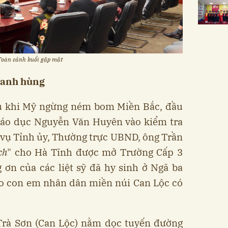
Toàn cảnh buổi gặp mặt
 anh hùng
u khi Mỹ ngừng ném bom Miền Bắc, đầu
áo dục Nguyễn Văn Huyên vào kiểm tra
vụ Tỉnh ủy, Thường trực UBND, ông Trần
ch
" cho Hà Tĩnh được mở Trường Cấp 3
 ơn của các liệt sỹ đã hy sinh ở Ngã ba
ho con em nhân dân miền núi Can Lộc có
 Trà Sơn (Can Lộc) nằm dọc tuyến đường