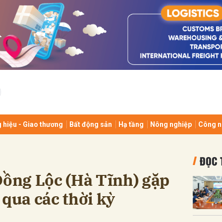
bình luận
 hiệu - Giao thương
Bất động sản
Hạ tầng
Nông nghiệp
Công n
Hủy
G
ĐỌC 
ng Lộc (Hà Tĩnh) gặp
 qua các thời kỳ