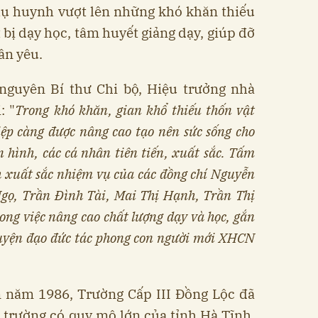
hụ huynh vượt lên những khó khăn thiếu
t bị dạy học, tâm huyết giảng dạy, giúp đỡ
ân yêu.
nguyên Bí thư Chi bộ, Hiệu trưởng nhà
: "
Trong khó khăn, gian khổ thiếu thốn vật
iệp càng được nâng cao tạo nên sức sống cho
n hình, các cá nhân tiên tiến, xuất sắc. Tấm
 xuất sắc nhiệm vụ của các đồng chí Nguyễn
gọ, Trần Đình Tài, Mai Thị Hạnh, Trần Thị
trong việc nâng cao chất lượng dạy và học, gắn
 luyện đạo đức tác phong con người mới XHCN
n năm 1986, Trường Cấp III Đồng Lộc đã
 trường có quy mô lớn của tỉnh Hà Tĩnh.