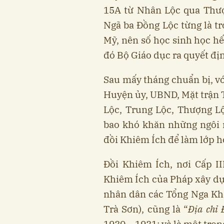
15A từ Nhân Lộc qua Thượn
Ngã ba Đồng Lộc từng là tr
Mỹ, nên số học sinh học hết
đó Bộ Giáo dục ra quyết đị
Sau mấy tháng chuẩn bị, vớ
Huyện ủy, UBND, Mặt trận T
Lộc, Trung Lộc, Thượng Lộ
bao khó khăn những ngôi n
đồi Khiêm Ích để làm lớp h
Đồi Khiêm Ích, nơi Cấp I
Khiêm Ích của Pháp xây dự
nhân dân các Tổng Nga Khê
Trà Sơn), cũng là “
Địa chỉ 