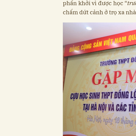
phấn khởi vì được học “
trư
chấm dứt cảnh ở trọ xa nhà