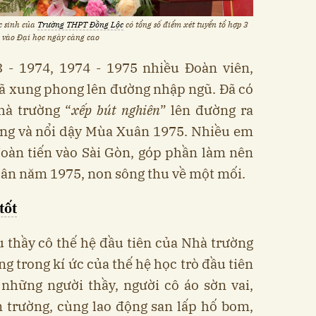
c sinh của
Trường THPT Đồng Lộc
có tổng số điểm xét tuyển tổ hợp 3
vào Đại học ngày càng cao
 - 1974, 1974 - 1975 nhiều Đoàn viên,
đã xung phong lên đường nhập ngũ. Đã có
hà trường “
xếp bút nghiên
” lên đường ra
công và nổi dậy Mùa Xuân 1975. Nhiều em
đoàn tiến vào Sài Gòn, góp phần làm nên
uân năm 1975, non sông thu về một mối.
tốt
u thầy cô thế hệ đầu tiên của Nhà trường
ng trong kí ức của thế hệ học trò đầu tiên
những người thầy, người cô áo sờn vai,
 trường, cùng lao động san lấp hố bom,