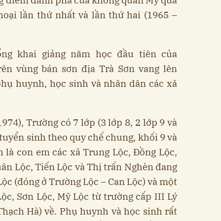
ong điểm đánh phá của không quân Mỹ qua
oại lần thứ nhất và lần thứ hai (1965 –
rống khai giảng năm học đầu tiên của
trên vùng bán sơn địa Trà Sơn vang lên
phụ huynh, học sinh và nhân dân các xã
74), Trường có 7 lớp (3 lớp 8, 2 lớp 9 và
 tuyển sinh theo quy chế chung, khối 9 và
h là con em các xã Trung Lộc, Đồng Lộc,
ân Lộc, Tiến Lộc và Thị trấn Nghèn đang
 Lộc (đóng ở Trường Lộc – Can Lộc) và một
ộc, Sơn Lộc, Mỹ Lộc từ trường cấp III Lý
Thạch Hà) về. Phụ huynh và học sinh rất