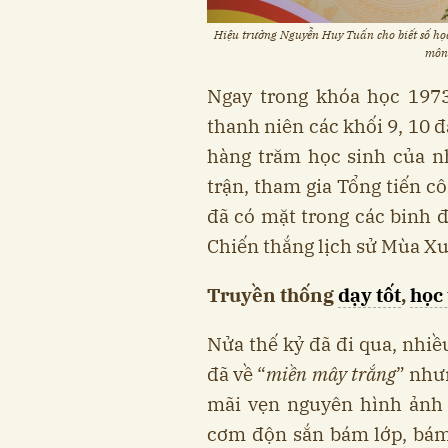
Hiệu trưởng Nguyễn Huy Tuấn cho biết số họ
môn 
Ngay trong khóa học 1973
thanh niên các khối 9, 10 
hàng trăm học sinh của n
trận, tham gia Tổng tiến 
đã có mặt trong các binh 
Chiến thắng lịch sử Mùa X
Truyền thống
dạy tốt
,
học 
Nửa thế kỷ đã đi qua, nhiề
đã về “
miền mây trắng
” như
mãi vẹn nguyên hình ảnh 
cơm độn sắn bám lớp, bám