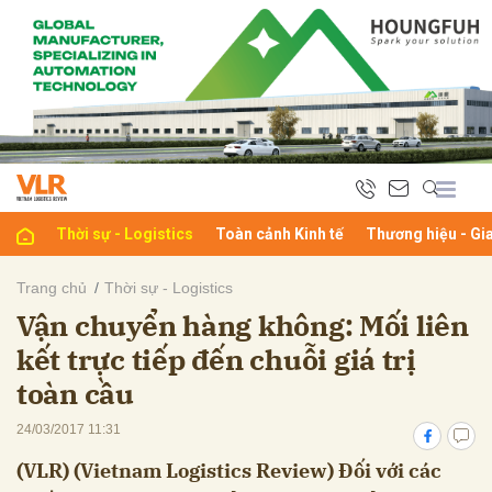
bình luận
Thời sự - Logistics
Toàn cảnh Kinh tế
Thương hiệu - Gi
Trang chủ
Thời sự - Logistics
Vận chuyển hàng không: Mối liên
Hủy
G
kết trực tiếp đến chuỗi giá trị
toàn cầu
24/03/2017 11:31
(VLR) (Vietnam Logistics Review) Đối với các