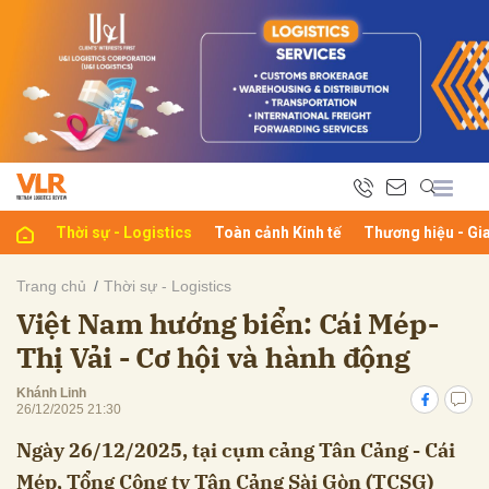
bình luận
Thời sự - Logistics
Toàn cảnh Kinh tế
Thương hiệu - Gi
Trang chủ
Thời sự - Logistics
Việt Nam hướng biển: Cái Mép-
Hủy
G
Thị Vải - Cơ hội và hành động
Khánh Linh
26/12/2025 21:30
Ngày 26/12/2025, tại cụm cảng Tân Cảng - Cái
Mép, Tổng Công ty Tân Cảng Sài Gòn (TCSG)