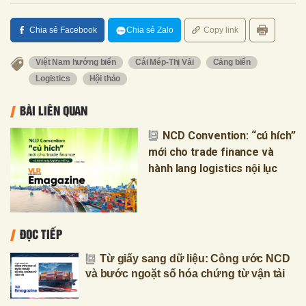
Chia sẻ Facebook
Chia sẻ Zalo
Copy link
Việt Nam hướng biển
Cái Mép-Thị Vải
Cảng biển
Logistics
Hội thảo
BÀI LIÊN QUAN
NCD Convention: “cú hích”
mới cho trade finance và
hành lang logistics nội lục
ĐỌC TIẾP
Từ giấy sang dữ liệu: Công ước NCD
và bước ngoặt số hóa chứng từ vận tải