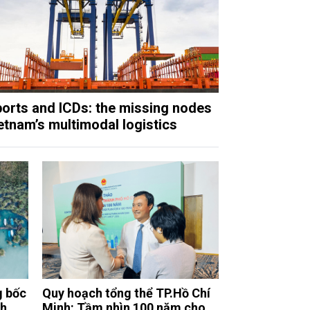
ports and ICDs: the missing nodes
ietnam’s multimodal logistics
g bốc
Quy hoạch tổng thể TP.Hồ Chí
nh
Minh: Tầm nhìn 100 năm cho