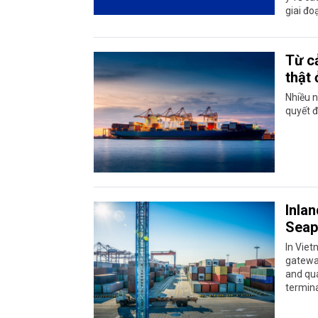
giai đo
Từ c
thật
Nhiều n
quyết đ
Inla
Seap
In Viet
gateway
and qua
termina