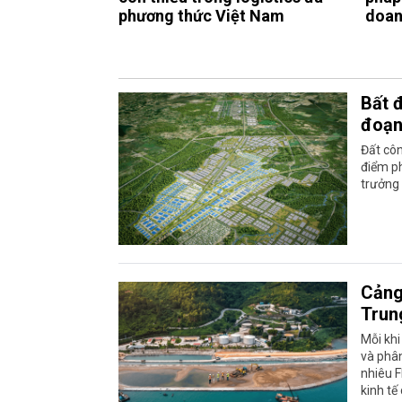
phương thức Việt Nam
doan
Bất 
đoạn
Đất côn
điểm ph
trưởng 
Cảng
Trun
Mỗi khi
và phân
nhiêu F
kinh tế