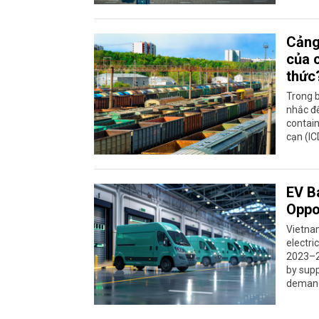
Cảng 
của 
thức
Trong b
nhắc đ
contain
cạn (IC
EV B
Oppo
Vietnam
electri
2023–20
by supp
demand 