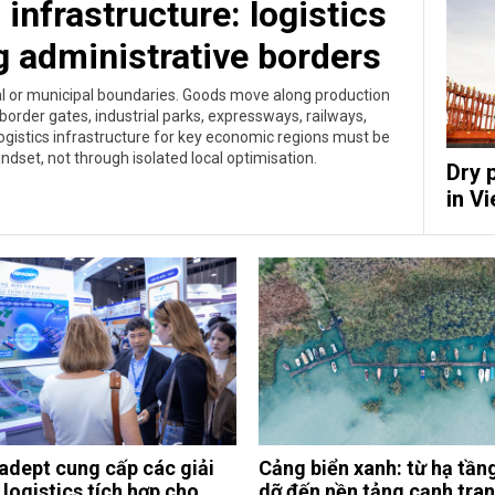
infrastructure: logistics
g administrative borders
ial or municipal boundaries. Goods move along production
border gates, industrial parks, expressways, railways,
ogistics infrastructure for key economic regions must be
dset, not through isolated local optimisation.
Dry 
in V
dept cung cấp các giải
Cảng biển xanh: từ hạ tần
logistics tích hợp cho
dỡ đến nền tảng cạnh tra