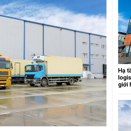
Hạ t
logi
giới