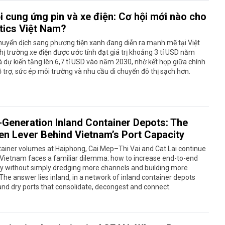
i cung ứng pin và xe điện: Cơ hội mới nào cho
stics Việt Nam?
uyển dịch sang phương tiện xanh đang diễn ra mạnh mẽ tại Việt
ị trường xe điện được ước tính đạt giá trị khoảng 3 tỉ USD năm
 dự kiến tăng lên 6,7 tỉ USD vào năm 2030, nhờ kết hợp giữa chính
 trợ, sức ép môi trường và nhu cầu di chuyển đô thị sạch hơn.
-Generation Inland Container Depots: The
en Lever Behind Vietnam’s Port Capacity
ainer volumes at Haiphong, Cai Mep–Thi Vai and Cat Lai continue
, Vietnam faces a familiar dilemma: how to increase end-to-end
y without simply dredging more channels and building more
The answer lies inland, in a network of inland container depots
and dry ports that consolidate, decongest and connect.