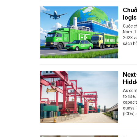
Chuỗ
logi
Cuộc ch
Nam. Th
2023 và
sách hỗ
Next
Hidd
As cont
to rise
capacit
quays. 
(ICDs) 