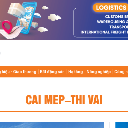
 hiệu - Giao thương
Bất động sản
Hạ tầng
Nông nghiệp
Công n
CAI MEP–THI VAI