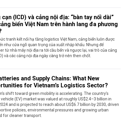
cạn (ICD) và cảng nội địa: “bàn tay nối dài”
cảng biển Việt Nam trên hành lang đa phương
?
ức tranh kết nối hạ tầng logistics Việt Nam, cảng biển luôn được
ến như cửa ngõ quan trọng của xuất nhập khẩu. Nhưng để
er từ nhà máy nội địa ra tới cầu bến và ngược lại, vai trò của cảng
D) và các cảng nội địa ngày càng trở nên then chốt.
atteries and Supply Chains: What New
rtunities for Vietnam’s Logistics Sector?
’s shift toward green mobility is accelerating. The country’s
c vehicle (EV) market was valued at roughly US$2.4–3 billion in
24 and is projected to reach about US$6.7 billion by 2030, driven
ortive policies, environmental pressures and growing urban
for cleaner transport.