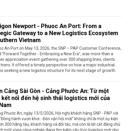
igon Newport - Phuoc An Port: From a
tegic Gateway to a New Logistics Ecosystem
outhern Vietnam
oc An Port on May 13, 2026, the SNP – PAP Customer Conference,
 “Forward Together - Embracing a New Era”, was more than a
r appreciation event gathering over 300 shipping lines, clients
tners. It offered a timely perspective on how a major industrial
y is seeking a new logistics structure for its next stage of growth.
n Cảng Sài Gòn - Cảng Phước An: Từ một
kết nối đến hệ sinh thái logistics mới của
 Nam
ng Phước An, ngày 13/5/2026, Hội nghị khách hàng SNP - PAP với
“Đồng hành vươn khơi - Đón vận hội mới” không chỉ là một sự kiện
hơn 300 hãng tàu, khách hàng và đối tác, mà còn là lát cắt đáng chú
ch một vùng công nghiệp đang tìm kiếm cấu trúc logistics mới cho