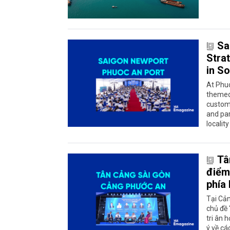
Sa
Stra
in S
At Phu
themed
custome
and par
localit
Tâ
điểm 
phía
Tại Cả
chủ đề 
tri ân 
ý về cá