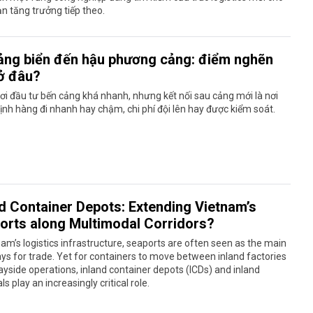
ạn tăng trưởng tiếp theo.
ảng biển đến hậu phương cảng: điểm nghẽn
 ở đâu?
ơi đầu tư bến cảng khá nhanh, nhưng kết nối sau cảng mới là nơi
ịnh hàng đi nhanh hay chậm, chi phí đội lên hay được kiểm soát.
nd Container Depots: Extending Vietnam’s
orts along Multimodal Corridors?
nam’s logistics infrastructure, seaports are often seen as the main
s for trade. Yet for containers to move between inland factories
yside operations, inland container depots (ICDs) and inland
ls play an increasingly critical role.