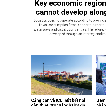
Key economic region 
cannot develop alon
Logistics does not operate according to provinc
flows, consumption flows, seaports, airports, 
waterways and distribution centres. Therefore, l
developed through an interregional min
Cảng cạn và ICD: nút kết nối
Gema
còn thiếu trong logistics đa
pháp 