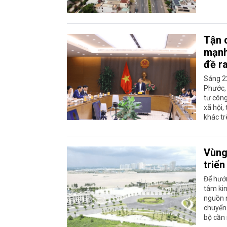
Tận d
mạnh
đề r
Sáng 22
Phước, 
tư công
xã hội,
khác tr
Vùng
triển
Để hướn
tâm kin
nguồn n
chuyển
bộ cần 