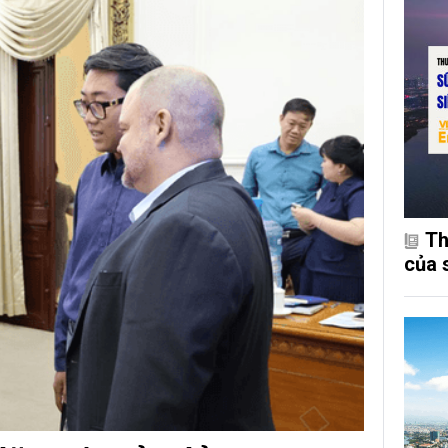
Th
của 