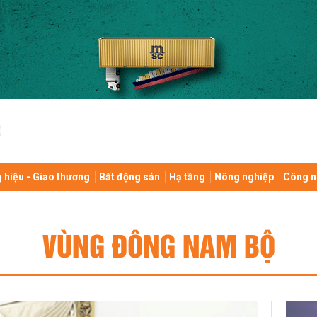
 hiệu - Giao thương
Bất động sản
Hạ tầng
Nông nghiệp
Công n
VÙNG ĐÔNG NAM BỘ