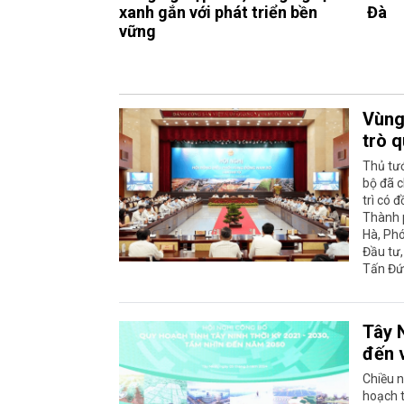
xanh gắn với phát triển bền
Đà
vững
Vùng 
trò q
Thủ tư
bộ đã c
trì có 
Thành p
Hà, Ph
Đầu tư,
Tấn Đứ
Tây 
đến 
Chiều n
hoạch t