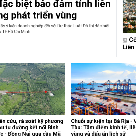
đặc biệt bảo đảm tính liên
ng phát triển vùng
y ý kiến doanh nghiệp đối với Dự thảo Luật Đô thị đặc biệt
 TP.Hồ Chí Minh.
Cô
Liên
ên cứu, rà soát kỹ phương
Chuỗi sự kiện tại Bà Rịa -
ầu tư đường kết nối Bình
Tàu: Tâm điểm kinh tế, liê
c - Đồng Nai qua cầu Mã
vùng và dấu ấn lịch sử