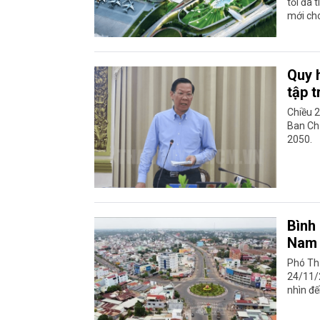
tối đa 
mới ch
Quy 
tập 
Chiều 
Ban Ch
2050.
Bình
Nam
Phó Th
24/11/
nhìn đ