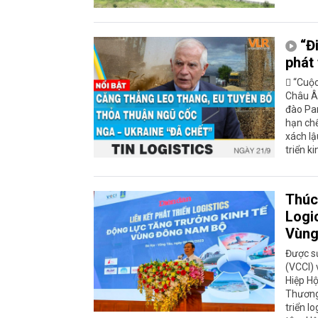
“Đ
phát
 “Cuộc
Châu Âu
đào Pa
hạn chế
xách lậ
triển k
Thúc 
Logic
Vùng
Được s
(VCCI) 
Hiệp Hộ
Thương 
triển l