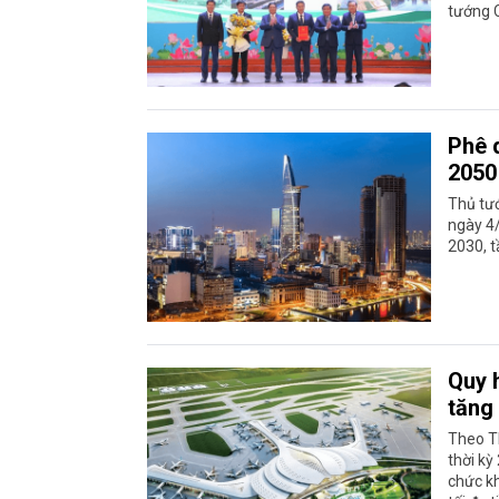
tướng C
Phê 
2050
Thủ tư
ngày 4
2030, 
Quy 
tăng
Theo T
thời k
chức kh