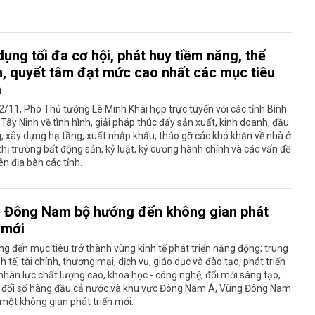
ụng tối đa cơ hội, phát huy tiềm năng, thế
, quyết tâm đạt mức cao nhất các mục tiêu
a
/11, Phó Thủ tướng Lê Minh Khái họp trực tuyến với các tỉnh Bình
Tây Ninh về tình hình, giải pháp thúc đẩy sản xuất, kinh doanh, đầu
, xây dựng hạ tầng, xuất nhập khẩu, tháo gỡ các khó khăn về nhà ở
 thị trường bất động sản, kỷ luật, kỷ cương hành chính và các vấn đề
ên địa bàn các tỉnh.
 Đông Nam bộ hướng đến không gian phát
 mới
g đến mục tiêu trở thành vùng kinh tế phát triển năng động; trung
h tế, tài chính, thương mại, dịch vụ, giáo dục và đào tạo, phát triển
hân lực chất lượng cao, khoa học - công nghệ, đổi mới sáng tạo,
 đổi số hàng đầu cả nước và khu vực Đông Nam Á, Vùng Đông Nam
một không gian phát triển mới.