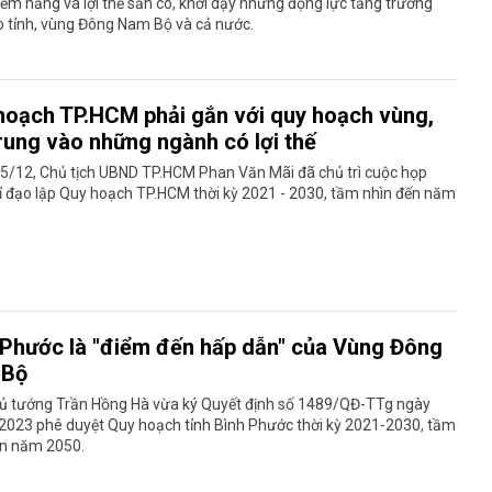
tiềm năng và lợi thế sẵn có, khơi dậy những động lực tăng trưởng
o tỉnh, vùng Đông Nam Bộ và cả nước.
hoạch TP.HCM phải gắn với quy hoạch vùng,
trung vào những ngành có lợi thế
25/12, Chủ tịch UBND TP.HCM Phan Văn Mãi đã chủ trì cuộc họp
ỉ đạo lập Quy hoạch TP.HCM thời kỳ 2021 - 2030, tầm nhìn đến năm
 Phước là "điểm đến hấp dẫn" của Vùng Đông
 Bộ
ủ tướng Trần Hồng Hà vừa ký Quyết định số 1489/QĐ-TTg ngày
2023 phê duyệt Quy hoạch tỉnh Bình Phước thời kỳ 2021-2030, tầm
ến năm 2050.