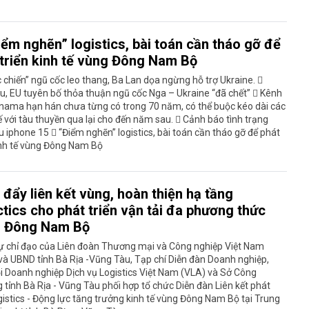
iểm nghẽn” logistics, bài toán cần tháo gỡ để
 triển kinh tế vùng Đông Nam Bộ
 chiến” ngũ cốc leo thang, Ba Lan dọa ngừng hỗ trợ Ukraine. 
, EU tuyên bố thỏa thuận ngũ cốc Nga – Ukraine “đã chết”  Kênh
nama hạn hán chưa từng có trong 70 năm, có thể buộc kéo dài các
 với tàu thuyền qua lại cho đến năm sau.  Cảnh báo tình trạng
u iphone 15  “Điểm nghẽn” logistics, bài toán cần tháo gỡ để phát
inh tế vùng Đông Nam Bộ
đẩy liên kết vùng, hoàn thiện hạ tầng
tics cho phát triển vận tải đa phương thức
 Đông Nam Bộ
ự chỉ đạo của Liên đoàn Thương mại và Công nghiệp Việt Nam
và UBND tỉnh Bà Rịa -Vũng Tàu, Tạp chí Diễn đàn Doanh nghiệp,
i Doanh nghiệp Dịch vụ Logistics Việt Nam (VLA) và Sở Công
tỉnh Bà Rịa - Vũng Tàu phối hợp tổ chức Diễn đàn Liên kết phát
ogistics - Động lực tăng trưởng kinh tế vùng Đông Nam Bộ tại Trung