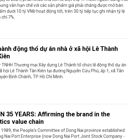
hưng vẫn hạn chế với các sản phẩm giá phải chăng được mở bán.
m dưới 10 tỷ VNĐ hoạt động tốt, trên 30 tỷ tiếp tục ghi nhận tỷ lệ
 chỉ 7%.
hành động thổ dự án nhà ở xã hội Lê Thành
Kiên
y TNHH Thương mại Xây dựng Lê Thành tổ chức lễ động thổ dự án
ã hội Lê Thành Tân Kiên tại đường Nguyễn Cửu Phú, ấp 1, xã Tân
uyện Bình Chánh, TP. Hồ Chí Minh.
N 35 YEARS: Affirming the brand in the
tics value chain
 1989, the People's Committee of Dong Nai province established
g Nai Port Enterprise (now Dong Nai Port Joint Stock Company -