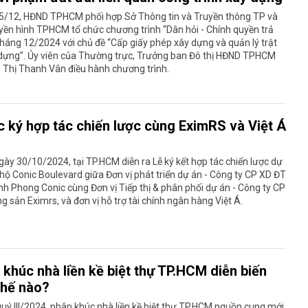
5/12, HĐND TPHCM phối hợp Sở Thông tin và Truyền thông TP và
yền hình TPHCM tổ chức chương trình “Dân hỏi - Chính quyền trả
 tháng 12/2024 với chủ đề “Cấp giấy phép xây dựng và quản lý trật
 dựng”. Ủy viên của Thường trực, Trưởng ban Đô thị HĐND TPHCM
 Thị Thanh Vân điều hành chương trình.
c ký hợp tác chiến lược cùng EximRS và Việt Á
ày 30/10/2024, tại TP.HCM diễn ra Lễ ký kết hợp tác chiến lược dự
hộ Conic Boulevard giữa Đơn vị phát triển dự án - Công ty CP XD ĐT
nh Phong Conic cùng Đơn vị Tiếp thị & phân phối dự án - Công ty CP
g sản Eximrs, và đơn vị hỗ trợ tài chính ngân hàng Việt Á.
 khúc nhà liền kề biệt thự TP.HCM diễn biến
thế nào?
uý III/2024, phân khúc nhà liền kề biệt thự TP.HCM nguồn cung mới