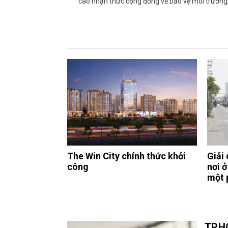
cao nhận thức cộng đồng về bảo vệ môi trường, 
The Win City chính thức khởi
Giải 
công
nơi 
một 
TP.H