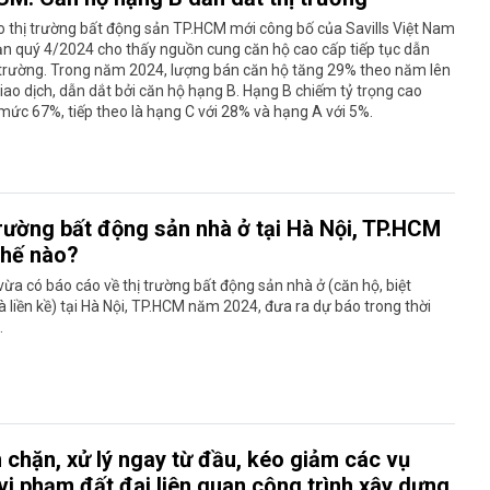
 thị trường bất động sản TP.HCM mới công bố của Savills Việt Nam
ạn quý 4/2024 cho thấy nguồn cung căn hộ cao cấp tiếp tục dẫn
 trường. Trong năm 2024, lượng bán căn hộ tăng 29% theo năm lên
iao dịch, dẫn dắt bởi căn hộ hạng B. Hạng B chiếm tỷ trọng cao
mức 67%, tiếp theo là hạng C với 28% và hạng A với 5%.
trường bất động sản nhà ở tại Hà Nội, TP.HCM
thế nào?
 vừa có báo cáo về thị trường bất động sản nhà ở (căn hộ, biệt
 liền kề) tại Hà Nội, TP.HCM năm 2024, đưa ra dự báo trong thời
.
 chặn, xử lý ngay từ đầu, kéo giảm các vụ
vi phạm đất đai liên quan công trình xây dựng