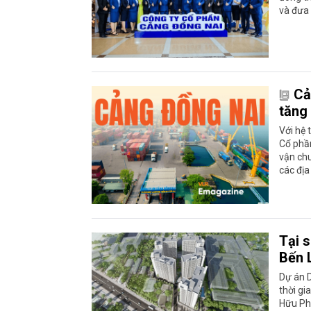
và đưa
Cả
tăng 
Với hệ 
Cổ phầ
vận ch
các đị
Tại 
Bến 
Dự án D
thời gi
Hữu Ph