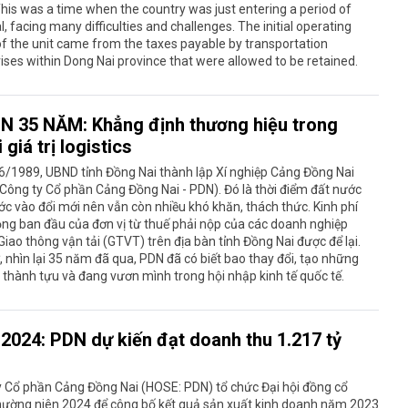
his was a time when the country was just entering a period of
, facing many difficulties and challenges. The initial operating
f the unit came from the taxes payable by transportation
ises within Dong Nai province that were allowed to be retained.
N 35 NĂM: Khẳng định thương hiệu trong
 giá trị logistics
6/1989, UBND tỉnh Đồng Nai thành lập Xí nghiệp Cảng Đồng Nai
 Công ty Cổ phần Cảng Đồng Nai - PDN). Đó là thời điểm đất nước
c vào đổi mới nên vẫn còn nhiều khó khăn, thách thức. Kinh phí
ng ban đầu của đơn vị từ thuế phải nộp của các doanh nghiệp
iao thông vận tải (GTVT) trên địa bàn tỉnh Đồng Nai được để lại.
, nhìn lại 35 năm đã qua, PDN đã có biết bao thay đổi, tạo những
 thành tựu và đang vươn mình trong hội nhập kinh tế quốc tế.
2024: PDN dự kiến đạt doanh thu 1.217 tỷ
g
y Cổ phần Cảng Đồng Nai (HOSE: PDN) tổ chức Đại hội đồng cổ
hường niên 2024 để công bố kết quả sản xuất kinh doanh năm 2023