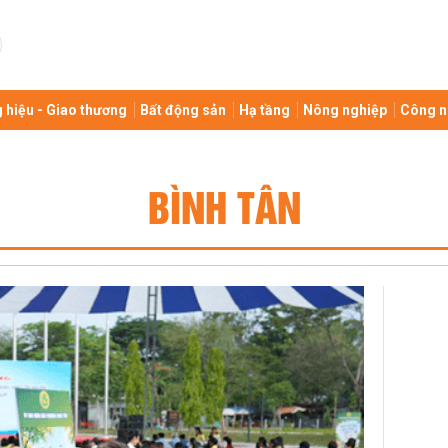
 hiệu - Giao thương
Bất động sản
Hạ tầng
Nông nghiệp
Công n
BÌNH TÂN