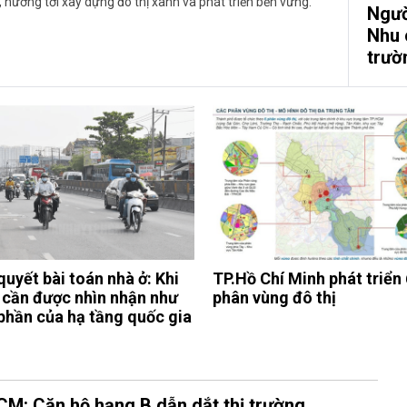
hướng tới xây dựng đô thị xanh và phát triển bền vững.
Ngườ
Nhu 
trườ
quyết bài toán nhà ở: Khi
TP.Hồ Chí Minh phát triển 
ở cần được nhìn nhận như
phân vùng đô thị
phần của hạ tầng quốc gia
CM: Căn hộ hạng B dẫn dắt thị trường