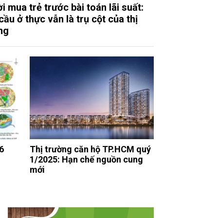
i mua trẻ trước bài toán lãi suất:
cầu ở thực vẫn là trụ cột của thị
ng
6
Thị trường căn hộ TP.HCM quý
1/2025: Hạn chế nguồn cung
mới