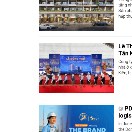
tăng n
Sản phẩ
hấp thụ
Lê T
Tân 
Công t
nhà ở x
Kiên, h
PD
logis
In June
the Don