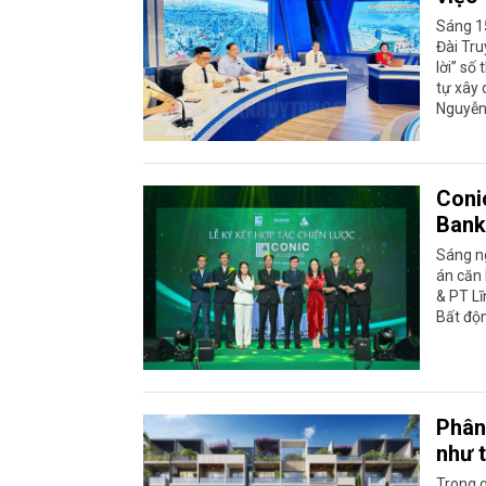
Sáng 1
Đài Tru
lời” số
tự xây
Nguyễn
Coni
Bank
Sáng ng
án căn 
& PT Lĩ
Bất độn
Phân
như 
Trong q