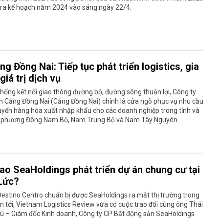
 ra kế hoạch năm 2024 vào sáng ngày 22/4.
ng Đồng Nai: Tiếp tục phát triển logistics, gia
giá trị dịch vụ
thống kết nối giao thông đường bộ, đường sông thuận lợi, Công ty
n Cảng Đồng Nai (Cảng Đồng Nai) chính là cửa ngõ phục vụ nhu cầu
uyển hàng hóa xuất nhập khẩu cho các doanh nghiệp trong tỉnh và
a phương Đông Nam Bộ, Nam Trung Bộ và Nam Tây Nguyên.
sao SeaHoldings phát triển dự án chung cư tại
Lức?
estino Centro chuẩn bị được SeaHoldings ra mắt thị trường trong
an tới, Vietnam Logistics Review vừa có cuộc trao đổi cùng ông Thái
ú – Giám đốc Kinh doanh, Công ty CP Bất động sản SeaHoldings