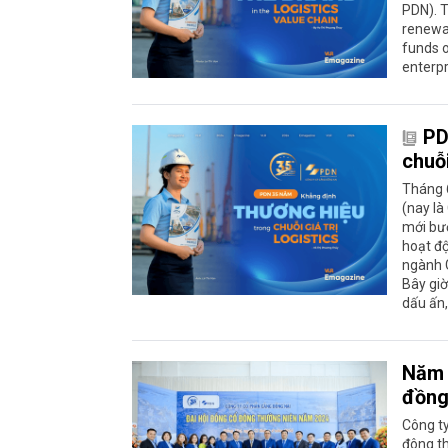
PDN). T
renewal
funds o
enterpr
PD
chuỗi
Tháng 
(nay là
mới bướ
hoạt độ
ngành G
Bây giờ
dấu ấn,
Năm 
đồn
Công t
đông t