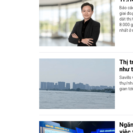
Báo cáo
giai đo
dắt thị
8.000 g
nhất ở 
Thị 
như 
Savills
thự/nhà
gian tới
Ngăn
việc 