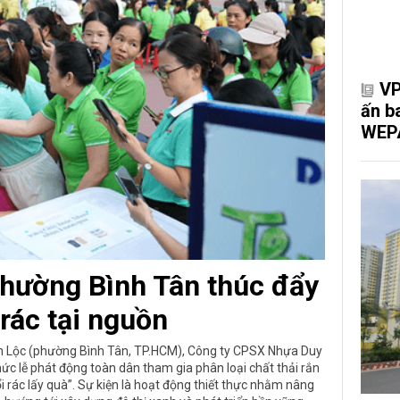
VP
ấn b
WEP
hường Bình Tân thúc đẩy
 rác tại nguồn
nh Lộc (phường Bình Tân, TP.HCM), Công ty CPSX Nhựa Duy
 lễ phát động toàn dân tham gia phân loại chất thải rắn
ổi rác lấy quà”. Sự kiện là hoạt động thiết thực nhằm nâng