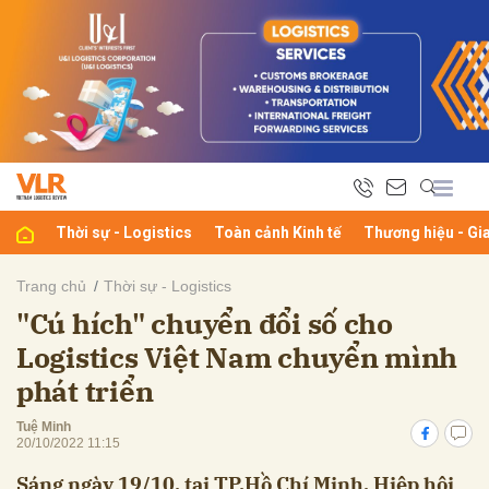
bình luận
Thời sự - Logistics
Toàn cảnh Kinh tế
Thương hiệu - Gi
Trang chủ
Thời sự - Logistics
"Cú hích" chuyển đổi số cho
Hủy
G
Logistics Việt Nam chuyển mình
phát triển
Tuệ Minh
20/10/2022 11:15
Sáng ngày 19/10, tại TP.Hồ Chí Minh, Hiệp hội