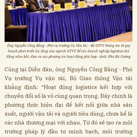
Ông Nguyễn Công Bằng - Phó vụ trưởng Vụ Vận tải - Bộ GTVT thông tin về quy
hoạch phát triển hạ tầng của ngành GTVT để các doanh nghiệp logistics chủ
động nắm bắt, đưa ra các phương án hoạt động phù hợp - Ảnh: Phó Bá Cường
Cũng tại Diễn đàn, ông Nguyễn Công Bằng - Phó
Vụ trưởng Vụ vận tải, Bộ Giao thông Vận tải
khẳng định: “Hoạt động logistics kết hợp với
chuyển đổi số là vô cùng quan trọng. Đây chính là
phương thức hiện đại để kết nối giữa nhà sản
xuất, người vận tải và người tiêu dùng, chưa kể là
các nhà thương mại với nhau. Từ đó sẽ tạo ra môi
trường pháp lý đầu tư minh bạch, môi trường