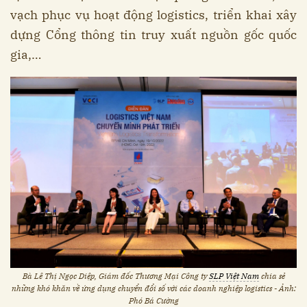
vạch phục vụ hoạt động logistics, triển khai xây
dựng Cổng thông tin truy xuất nguồn gốc quốc
gia,…
Bà Lê Thị Ngọc Diệp, Giám đốc Thương Mại Công ty
SLP Việt Nam
chia sẻ
những khó khăn về ứng dụng chuyển đổi số với các doanh nghiệp logistics - Ảnh:
Phó Bá Cường