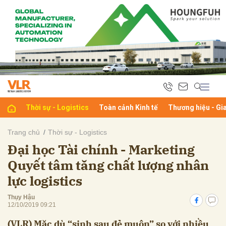
bình luận
Thời sự - Logistics
Toàn cảnh Kinh tế
Thương hiệu - Gi
Trang chủ
Thời sự - Logistics
Đại học Tài chính - Marketing
Hủy
G
Quyết tâm tăng chất lượng nhân
lực logistics
Thụy Hậu
12/10/2019 09:21
(VLR) Mặc dù “sinh sau đẻ muộn” so với nhiều