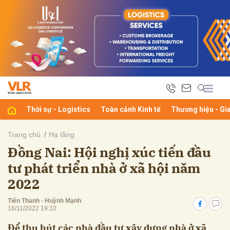
bình luận
Thời sự - Logistics
Toàn cảnh Kinh tế
Thương hiệu - Gi
Trang chủ
Hạ tầng
Đồng Nai: Hội nghị xúc tiến đầu
Hủy
G
tư phát triển nhà ở xã hội năm
2022
Tiến Thanh - Huỳnh Mạnh
16/11/2022 19:10
Để thu hút các nhà đầu tư xây dựng nhà ở xã