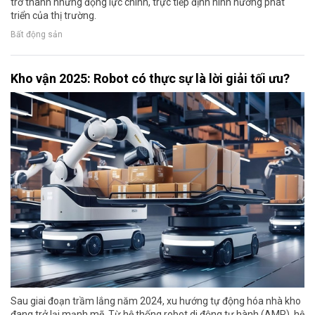
trở thành những động lực chính, trực tiếp định hình hướng phát
triển của thị trường.
Bất động sản
Kho vận 2025: Robot có thực sự là lời giải tối ưu?
Sau giai đoạn trầm lắng năm 2024, xu hướng tự động hóa nhà kho
đang trở lại mạnh mẽ. Từ hệ thống robot di động tự hành (AMR), hệ