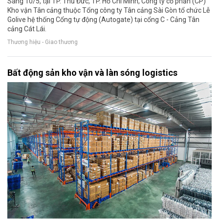
Sáng 10/5, tại TP. Thủ Đức, TP. Hồ Chí Minh, Công ty cổ phần (CP)
Kho vận Tân cảng thuộc Tổng công ty Tân cảng Sài Gòn tổ chức Lễ
Golive hệ thống Cổng tự động (Autogate) tại cổng C - Cảng Tân
cảng Cát Lái.
Thương hiệu - Giao thương
Bất động sản kho vận và làn sóng logistics