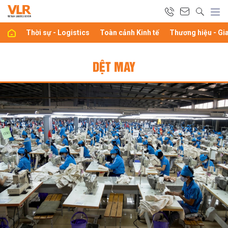
Thời sự - Logistics
Toàn cảnh Kinh tế
Thương hiệu - Gi
DỆT MAY