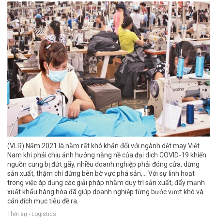
(VLR) Năm 2021 là năm rất khó khăn đối với ngành dệt may Việt
Nam khi phải chịu ảnh hưởng nặng nề của đại dịch COVID-19 khiến
nguồn cung bị đứt gãy, nhiều doanh nghiệp phải đóng cửa, dừng
sản xuất, thậm chí đứng bên bờ vực phá sản,... Với sự linh hoạt
trong việc áp dụng các giải pháp nhằm duy trì sản xuất, đẩy mạnh
xuất khẩu hàng hóa đã giúp doanh nghiệp từng bước vượt khó và
cán đích mục tiêu đề ra.
Thời sự - Logistics