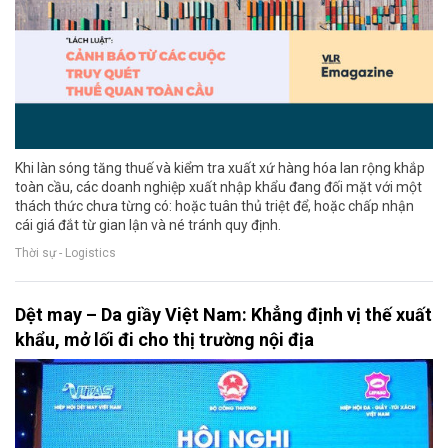
Khi làn sóng tăng thuế và kiểm tra xuất xứ hàng hóa lan rộng khắp
toàn cầu, các doanh nghiệp xuất nhập khẩu đang đối mặt với một
thách thức chưa từng có: hoặc tuân thủ triệt để, hoặc chấp nhận
cái giá đắt từ gian lận và né tránh quy định.
Thời sự - Logistics
Dệt may – Da giầy Việt Nam: Khẳng định vị thế xuất
khẩu, mở lối đi cho thị trường nội địa