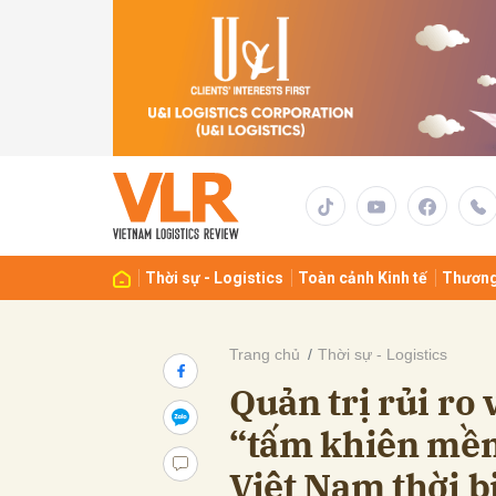
Gửi 
Thời sự - Logistics
Toàn cảnh Kinh tế
Thương
Trang chủ
Thời sự - Logistics
Quản trị rủi ro
“tấm khiên mềm
Việt Nam thời b