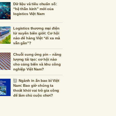
Dữ liệu và tiêu chuẩn số:
“hệ thần kinh” mới của
logistics Việt Nam
Logistics thương mại điện
tử xuyên biên giới: Cơ hội
nào để hàng Việt “đi xa mà
vẫn gần”?
Chuỗi cung ứng pin – năng
lượng tái tạo: cơ hội nào
cho cảng biển và khu công
nghiệp Việt Nam?
Ngành in ấn bao bì Việt
Nam: Bao giờ chúng ta
thoát khỏi vai trò gia công
để làm chủ cuộc chơi?