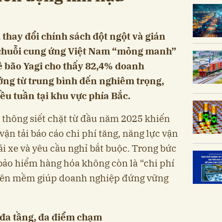
 thay đổi chính sách đột ngột và gián
 chuỗi cung ứng Việt Nam “mỏng manh”
về bão Yagi cho thấy 82,4% doanh
ưởng từ trung bình đến nghiêm trọng,
iều tuần tại khu vực phía Bắc.
o thông siết chặt từ đầu năm 2025 khiến
n tải báo cáo chi phí tăng, năng lực vận
ái xe và yêu cầu nghỉ bắt buộc. Trong bức
bảo hiểm hàng hóa không còn là “chi phí
hiên mềm giúp doanh nghiệp đứng vững
g đa tầng, đa điểm chạm