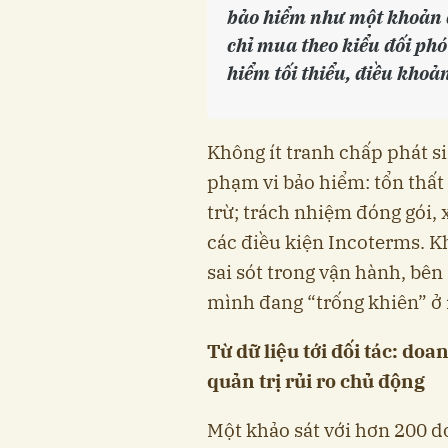
bảo hiểm như một khoản c
chỉ mua theo kiểu đối phó
hiểm tối thiểu, điều khoản
Không ít tranh chấp phát s
phạm vi bảo hiểm: tổn thất 
trừ; trách nhiệm đóng gói, 
các điều kiện Incoterms. Khi
sai sót trong vận hành, bê
mình đang “trống khiên” ở
Từ dữ liệu tới đối tác: do
quản trị rủi ro chủ động
Một khảo sát với hơn 200 d