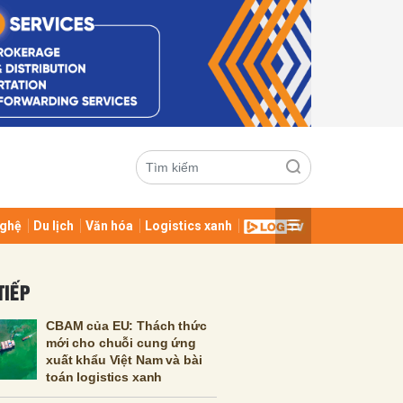
ghệ
Du lịch
Văn hóa
Logistics xanh
ửi
TIẾP
CBAM của EU: Thách thức
mới cho chuỗi cung ứng
xuất khẩu Việt Nam và bài
toán logistics xanh