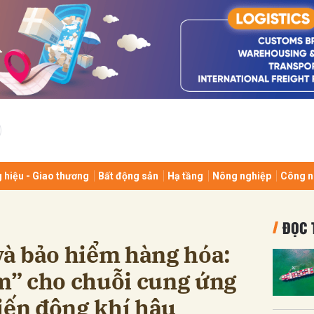
bình luận
 hiệu - Giao thương
Bất động sản
Hạ tầng
Nông nghiệp
Công n
Hủy
G
ĐỌC 
 và bảo hiểm hàng hóa:
” cho chuỗi cung ứng
iến động khí hậu