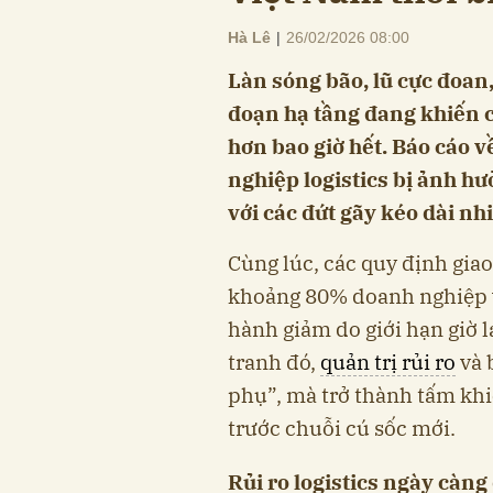
Hà Lê
|
26/02/2026 08:00
Làn sóng bão, lũ cực đoan,
đoạn hạ tầng đang khiến
hơn bao giờ hết. Báo cáo 
nghiệp logistics bị ảnh h
với các đứt gãy kéo dài nh
Cùng lúc, các quy định gia
khoảng 80% doanh nghiệp vậ
hành giảm do giới hạn giờ l
tranh đó,
quản trị rủi ro
và 
phụ”, mà trở thành tấm k
trước chuỗi cú sốc mới.
Rủi ro logistics ngày càn