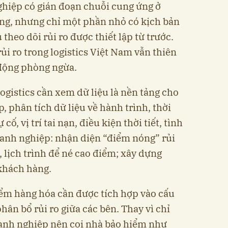
hiệp có gián đoạn chuỗi cung ứng ở
ng, nhưng chỉ một phần nhỏ có kịch bản
theo dõi rủi ro được thiết lập từ trước.
rủi ro trong logistics Việt Nam vẫn thiên
 động phòng ngừa.
ogistics cần xem dữ liệu là nền tảng cho
ập, phân tích dữ liệu về hành trình, thời
cố, vị trí tai nạn, điều kiện thời tiết, tình
oanh nghiệp: nhận diện “điểm nóng” rủi
 lịch trình để né cao điểm; xây dựng
khách hàng.
iểm hàng hóa cần được tích hợp vào cấu
ân bổ rủi ro giữa các bên. Thay vì chỉ
anh nghiệp nên coi nhà bảo hiểm như