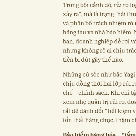
Trong bối cảnh đó, rủi ro l
xảy ra”, mà là trạng thái t
và phân bổ trách nhiệm rõ r
hãng tàu và nhà bảo hiểm. 
bản, doanh nghiệp dễ rơi v
nhưng không rõ ai chịu trá
tiền bị đứt gãy thế nào.
Những cú sốc như bão Yagi 
chịu đồng thời hai lớp rủi ro
chế – chính sách. Khi chỉ 
xem nhẹ quản trị rủi ro, do
rất dễ đánh đổi “tiết kiệm 
tổn thất hàng chục, thậm ch
Bảo hiểm hàng hóa – “tấm