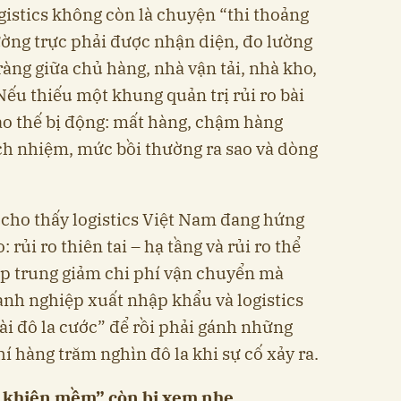
ogistics không còn là chuyện “thi thoảng
hường trực phải được nhận diện, đo lường
àng giữa chủ hàng, nhà vận tải, nhà kho,
Nếu thiếu một khung quản trị rủi ro bài
ào thế bị động: mất hàng, chậm hàng
ch nhiệm, mức bồi thường ra sao và dòng
cho thấy logistics Việt Nam đang hứng
: rủi ro thiên tai – hạ tầng và rủi ro thể
tập trung giảm chi phí vận chuyển mà
anh nghiệp xuất nhập khẩu và logistics
vài đô la cước” để rồi phải gánh những
í hàng trăm nghìn đô la khi sự cố xảy ra.
 khiên mềm” còn bị xem nhẹ