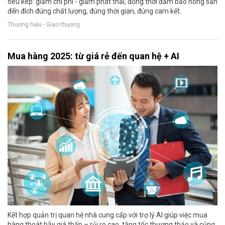
tiêu kép: giảm chi phí - giảm phát thải, đồng thời đảm bảo nông sản
đến đích đúng chất lượng, đúng thời gian, đúng cam kết.
Thương hiệu - Giao thương
Mua hàng 2025: từ giá rẻ đến quan hệ + AI
Kết hợp quản trị quan hệ nhà cung cấp với trợ lý AI giúp việc mua
hàng thoát bẫy giá thấp – rủi ro cao, tăng tốc thương thảo và củng