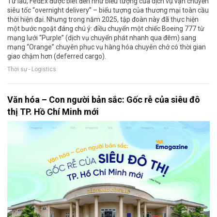
Từ lâu, FedEx được biết đến như biểu tượng của dịch vụ vận chuyển
siêu tốc “overnight delivery” – biểu tượng của thương mại toàn cầu
thời hiện đại. Nhưng trong năm 2025, tập đoàn này đã thực hiện
một bước ngoặt đáng chú ý: điều chuyển một chiếc Boeing 777 từ
mạng lưới “Purple” (dịch vụ chuyển phát nhanh qua đêm) sang
mạng “Orange” chuyên phục vụ hàng hóa chuyên chở có thời gian
giao chậm hơn (deferred cargo).
Thời sự - Logistics
Văn hóa – Con người bản sắc: Gốc rễ của siêu đô
thị TP. Hồ Chí Minh mới