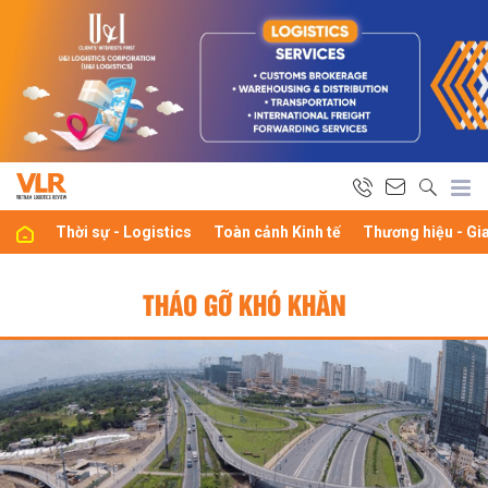
Thời sự - Logistics
Toàn cảnh Kinh tế
Thương hiệu - Gi
THÁO GỠ KHÓ KHĂN