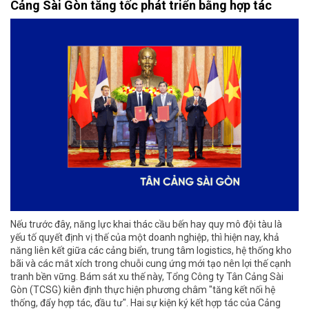
Cảng Sài Gòn tăng tốc phát triển bằng hợp tác
Nếu trước đây, năng lực khai thác cầu bến hay quy mô đội tàu là
yếu tố quyết định vị thế của một doanh nghiệp, thì hiện nay, khả
năng liên kết giữa các cảng biển, trung tâm logistics, hệ thống kho
bãi và các mắt xích trong chuỗi cung ứng mới tạo nên lợi thế cạnh
tranh bền vững. Bám sát xu thế này, Tổng Công ty Tân Cảng Sài
Gòn (TCSG) kiên định thực hiện phương châm "tăng kết nối hệ
thống, đẩy hợp tác, đầu tư". Hai sự kiện ký kết hợp tác của Cảng