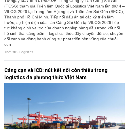
Từ ngày 30/7 đến 01/8/2026, Tổng Công ty Tân Cảng Sài Gòn
(TCSG) tham gia Triển lãm Quốc tế Logistics Việt Nam lần thứ 4 –
VILOG 2026 tại Trung tâm Hội nghị và Triển lãm Sài Gòn (SECC),
Thành phố Hồ Chí Minh. Tiếp nối dấu ấn tại các kỳ triển lãm
trước, sự hiện diện của Tân Cảng Sài Gòn tại VILOG 2026 tiếp
tục khẳng định vai trò của doanh nghiệp hàng đầu trong kết nối
hệ sinh thái cảng biển – logistics, thúc đẩy chuyển đổi số, chuyển
đổi xanh và đồng hành cùng sự phát triển bền vững của chuỗi
cun
Thời sự - Logistics
Cảng cạn và ICD: nút kết nối còn thiếu trong
logistics đa phương thức Việt Nam