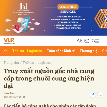
bình luận
Thời sự - Logistics
Toàn cảnh Kinh tế
Thương hiệu - Gi
Trang chủ
Thời sự - Logistics
Truy xuất nguồn gốc nhà cung
Hủy
G
cấp trong chuỗi cung ứng hiện
đại
Văn Tâm
16/08/2024 08:03
Các tiến bộ công nghệ cho phép các tập đoàn