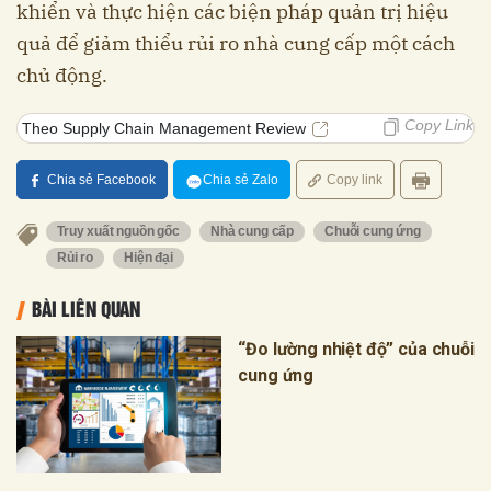
khiển và thực hiện các biện pháp quản trị hiệu
quả để giảm thiểu rủi ro nhà cung cấp một cách
chủ động.
Copy Link
Theo Supply Chain Management Review
Chia sẻ Facebook
Chia sẻ Zalo
Copy link
Truy xuất nguồn gốc
Nhà cung cấp
Chuỗi cung ứng
Rủi ro
Hiện đại
BÀI LIÊN QUAN
“Đo lường nhiệt độ” của chuỗi
cung ứng