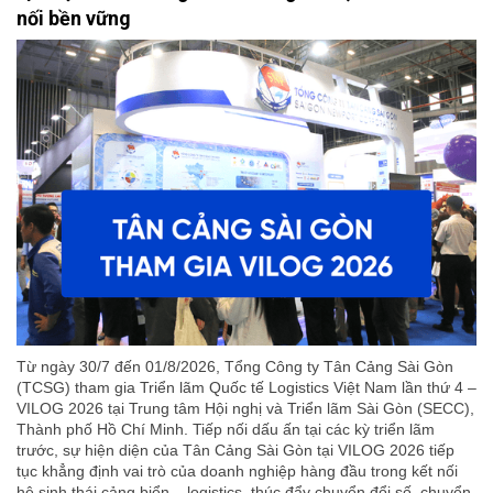
nối bền vững
Từ ngày 30/7 đến 01/8/2026, Tổng Công ty Tân Cảng Sài Gòn
(TCSG) tham gia Triển lãm Quốc tế Logistics Việt Nam lần thứ 4 –
VILOG 2026 tại Trung tâm Hội nghị và Triển lãm Sài Gòn (SECC),
Thành phố Hồ Chí Minh. Tiếp nối dấu ấn tại các kỳ triển lãm
trước, sự hiện diện của Tân Cảng Sài Gòn tại VILOG 2026 tiếp
tục khẳng định vai trò của doanh nghiệp hàng đầu trong kết nối
hệ sinh thái cảng biển – logistics, thúc đẩy chuyển đổi số, chuyển