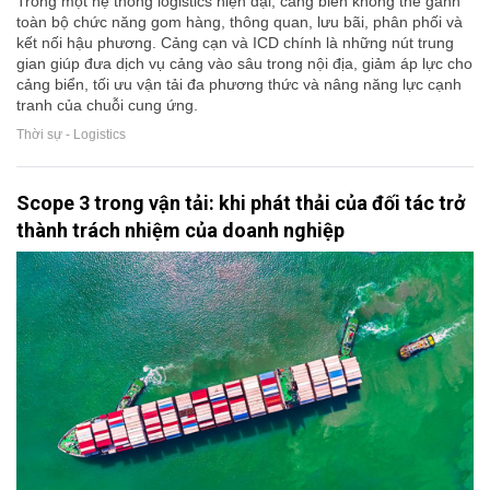
Trong một hệ thống logistics hiện đại, cảng biển không thể gánh
toàn bộ chức năng gom hàng, thông quan, lưu bãi, phân phối và
kết nối hậu phương. Cảng cạn và ICD chính là những nút trung
gian giúp đưa dịch vụ cảng vào sâu trong nội địa, giảm áp lực cho
cảng biển, tối ưu vận tải đa phương thức và nâng năng lực cạnh
tranh của chuỗi cung ứng.
Thời sự - Logistics
Scope 3 trong vận tải: khi phát thải của đối tác trở
thành trách nhiệm của doanh nghiệp