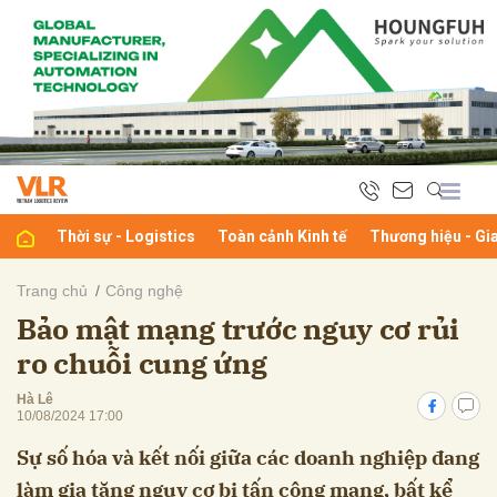
bình luận
Thời sự - Logistics
Toàn cảnh Kinh tế
Thương hiệu - Gi
Trang chủ
Công nghệ
Bảo mật mạng trước nguy cơ rủi
Hủy
G
ro chuỗi cung ứng
Hà Lê
10/08/2024 17:00
Sự số hóa và kết nối giữa các doanh nghiệp đang
làm gia tăng nguy cơ bị tấn công mạng, bất kể