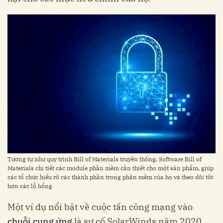
Tương tự như quy trình Bill of Materials truyền thống, Software Bill of
Materials chi tiết các module phần mềm cần thiết cho một sản phẩm, giúp
các tổ chức hiểu rõ các thành phần trong phần mềm của họ và theo dõi tốt
hơn các lỗ hổng
Một ví dụ nổi bật về cuộc tấn công mạng vào
chuỗi cung ứng
là sự cố SolarWinds năm 2020.