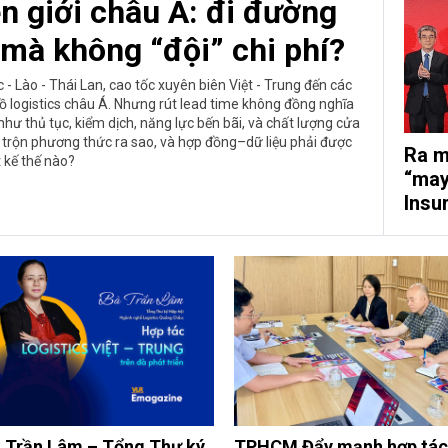
n giới châu Á: đi đường
 mà không “đội” chi phí?
- Lào - Thái Lan, cao tốc xuyên biên Việt - Trung đến các
ồ logistics châu Á. Nhưng rút lead time không đồng nghĩa
hư thủ tục, kiểm dịch, năng lực bến bãi, và chất lượng cửa
 trộn phương thức ra sao, và hợp đồng–dữ liệu phải được
Ra m
t kế thế nào?
“may
Insu
 Trần Lâm – Tổng Thư ký
TPHCM Đẩy mạnh hợp tác