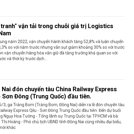
tranh" vận tải trong chuỗi giá trị Logistics
 Nam
hung năm 2022, vận chuyển hành khách tăng 52,8% và luân chuyển
8,3% so với năm trước nhưng vẫn sụt giảm khoảng 30% so với trước
òn vận chuyển hàng hóa vẫn giữ đà tăng trưởng khả quan so với
ớc và thời kỳ trước dịch...
 Nai đón chuyến tàu China Railway Express
 - Sơn Đông (Trung Quốc) đầu tiên.
/3, ga Trảng Bom (Trảng Bom, Đồng Nai) diễn ra lễ đón chuyến tàu
ailway Express Qilu - Sơn Đông Trung Quốc đầu tiên. Đến dự buổi
ng Ngụy Hoa Tường - Tổng lãnh sự Trung Quốc tại TP.HCM và bà
Thị Hoàng - Phó chủ tịch UBND tỉnh Đồng Nai cùng nhiều đại biểu,
mời khác.