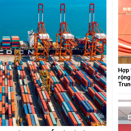
Hợp 
rộng
Trun