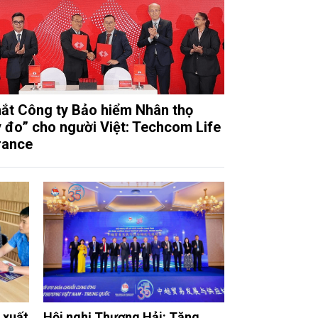
ắt Công ty Bảo hiểm Nhân thọ
 đo” cho người Việt: Techcom Life
rance
 xuất
Hội nghị Thượng Hải: Tăng