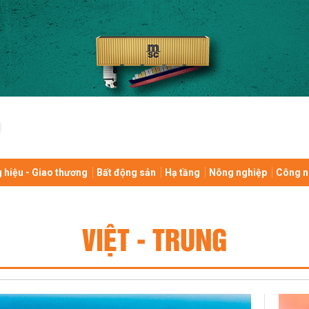
 hiệu - Giao thương
Bất động sản
Hạ tầng
Nông nghiệp
Công n
VIỆT - TRUNG