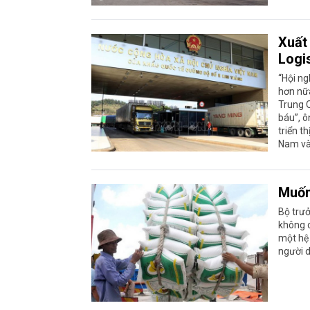
Xuất
Logis
“Hội ng
hơn nữ
Trung Q
báu”, ô
triển t
Nam và
Muốn 
Bộ trư
không c
một hệ 
người d