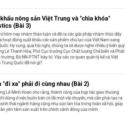
 khẩu nông sản Việt Trung và "chìa khóa"
tics (Bài 3)
hị hôm nay nhằm thảo luận và đề ra các giải pháp nhằm thúc đẩy
a hoạt động xuất khẩu các sản phẩm chủ lực của Việt Nam sang
uốc. Hy vọng, qua hội nghị, chúng ta sẽ được nghe nhiều ý kiến quý
ng Lê Thanh Hòa, Phó Cục trưởng Cục Chất lượng Chế biến và Phát
hị trường, Bộ NN-PTNT bày tỏ. Vậy các cơ quan quản lý kể cả Việt
 Trung Quốc đã nói gì?
"đi xa" phải đi cùng nhau (Bài 2)
ởng Lê Minh Hoan cho rằng, thành công của hợp tác giao thương
hỉ dừng ở việc buôn bán có lãi một vài chuyến, mà cần phải tạo ra
sinh thái ngành hàng cũng như sức lan tỏa trong toàn xã hội, giúp
ân yên tâm sản xuất trên chính cánh đồng của mình.