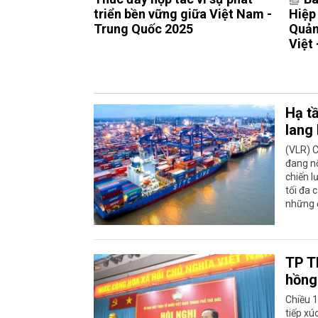
triển bền vững giữa Việt Nam -
Hiệp
Trung Quốc 2025
Quản
Việt 
Hạ t
lang 
(VLR) C
đang nổ
chiến l
tối đa 
những 
TP T
hồng
Chiều 1
tiếp xú