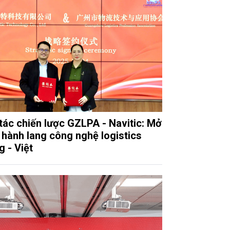
tác chiến lược GZLPA - Navitic: Mở
 hành lang công nghệ logistics
g - Việt