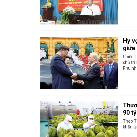
Hy v
giữa
Chiều 1
chủ trì
Phu nh
Thươ
90 t
Theo T
khẩu gi