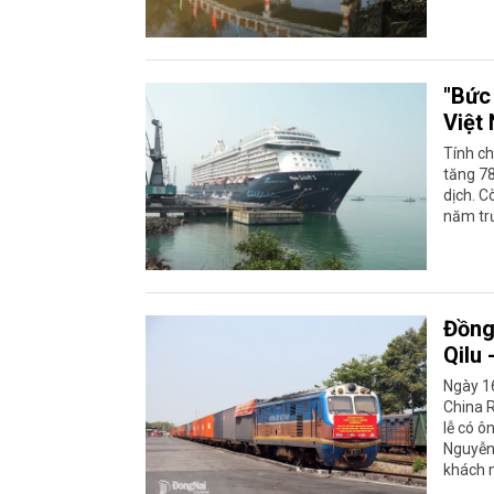
"Bức 
Việt
Tính c
tăng 7
dịch. C
năm trư
Đồng
Qilu
Ngày 16
China R
lễ có ô
Nguyễn 
khách 