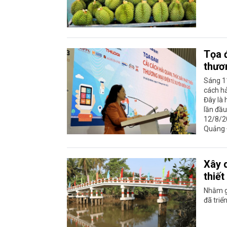
Tọa 
thươn
Sáng 11
cách hả
Đây là 
lần đầu
12/8/2
Quảng 
Xây 
thiết
Nhằm gó
đã triể