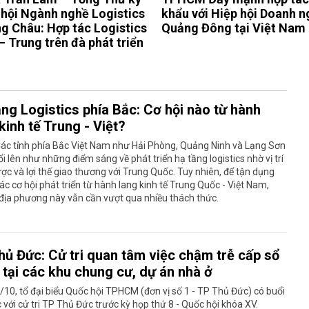
 hội Ngành nghề Logistics
khẩu với Hiệp hội Doanh n
g Châu: Hợp tác Logistics
Quảng Đông tại Việt Nam
– Trung trên đà phát triển
ầng Logistics phía Bắc: Cơ hội nào từ hành
kinh tế Trung - Việt?
ác tỉnh phía Bắc Việt Nam như Hải Phòng, Quảng Ninh và Lạng Sơn
i lên như những điểm sáng về phát triển hạ tầng logistics nhờ vị trí
ược và lợi thế giao thương với Trung Quốc. Tuy nhiên, để tận dụng
các cơ hội phát triển từ hành lang kinh tế Trung Quốc - Việt Nam,
địa phương này vẫn cần vượt qua nhiều thách thức.
hủ Đức: Cử tri quan tâm việc chậm trễ cấp sổ
 tại các khu chung cư, dự án nhà ở
/10, tổ đại biểu Quốc hội TPHCM (đơn vị số 1 - TP Thủ Đức) có buổi
c với cử tri TP Thủ Đức trước kỳ họp thứ 8 - Quốc hội khóa XV.