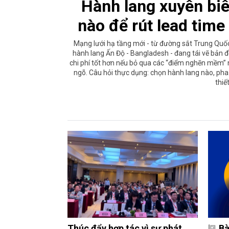
Hành lang xuyên biê
nào để rút lead time
Mạng lưới hạ tầng mới - từ đường sắt Trung Quốc 
hành lang Ấn Độ - Bangladesh - đang tái vẽ bản đ
chi phí tốt hơn nếu bỏ qua các “điểm nghẽn mềm” n
ngõ. Câu hỏi thực dụng: chọn hành lang nào, pha
thiế
Thúc đẩy hợp tác vì sự phát
Bà