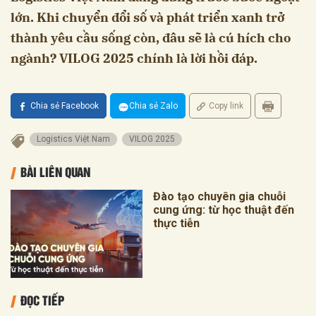
lớn. Khi chuyển đổi số và phát triển xanh trở
thành yêu cầu sống còn, đâu sẽ là cú hích cho
ngành? VILOG 2025 chính là lời hồi đáp.
Chia sẻ Facebook
Chia sẻ Zalo
Copy link
Logistics Việt Nam
VILOG 2025
BÀI LIÊN QUAN
Đào tạo chuyên gia chuỗi
cung ứng: từ học thuật đến
thực tiễn
ĐỌC TIẾP