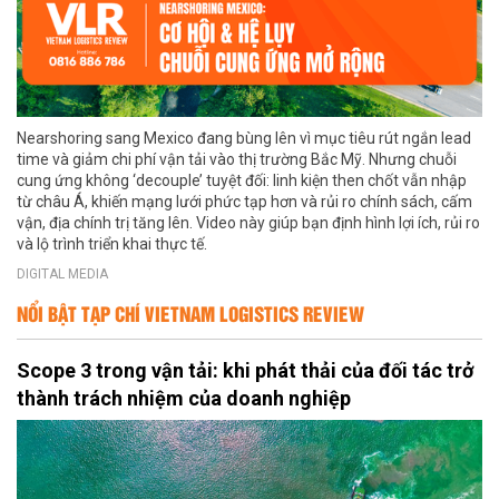
Nearshoring sang Mexico đang bùng lên vì mục tiêu rút ngắn lead
time và giảm chi phí vận tải vào thị trường Bắc Mỹ. Nhưng chuỗi
cung ứng không ‘decouple’ tuyệt đối: linh kiện then chốt vẫn nhập
từ châu Á, khiến mạng lưới phức tạp hơn và rủi ro chính sách, cấm
vận, địa chính trị tăng lên. Video này giúp bạn định hình lợi ích, rủi ro
và lộ trình triển khai thực tế.
DIGITAL MEDIA
NỔI BẬT TẠP CHÍ VIETNAM LOGISTICS REVIEW
Scope 3 trong vận tải: khi phát thải của đối tác trở
thành trách nhiệm của doanh nghiệp