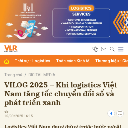
bình luận
Thời sự - Logistics
Toàn cảnh Kinh tế
Thương hiệu - Gi
Trang chủ
DIGITAL MEDIA
VILOG 2025 – Khi logistics Việt
Nam tăng tốc chuyển đổi số và
Hủy
G
phát triển xanh
vlr
10/09/2025 16:15
Logistics Việt Nam đang đứng trước bước ngoặt