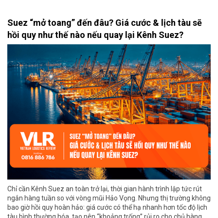
Suez “mở toang” đến đâu? Giá cước & lịch tàu sẽ
hồi quy như thế nào nếu quay lại Kênh Suez?
Chỉ cần Kênh Suez an toàn trở lại, thời gian hành trình lập tức rút
ngắn hàng tuần so với vòng mũi Hảo Vọng. Nhưng thị trường không
bao giờ hồi quy hoàn hảo: giá cước có thể hạ nhanh hơn tốc độ lịch
tàu bình thường hóa, tạo nên “khoảng trống” rủi ro cho chủ hàng.