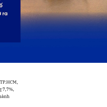
ế TP.HCM,
g 7,7%,
Thành