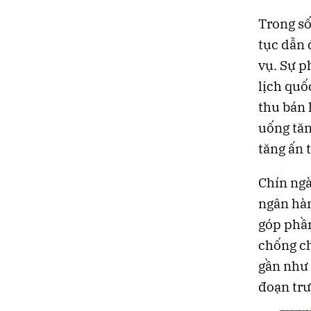
Trong số
tục dẫn 
vụ. Sự p
lịch quố
thu bán 
uống tăn
tăng ấn 
Chín ngà
ngân hàn
góp phần
chống ch
gần như 
đoạn trư