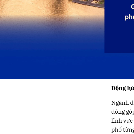
Động lực
Ngành dị
đóng gó
lĩnh vực
phố từn