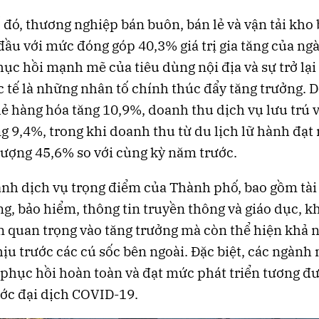
 đó, thương nghiệp bán buôn, bán lẻ và vận tải kho 
đầu với mức đóng góp 40,3% giá trị gia tăng của ng
hục hồi mạnh mẽ của tiêu dùng nội địa và sự trở lại
c tế là những nhân tố chính thúc đẩy tăng trưởng. 
lẻ hàng hóa tăng 10,9%, doanh thu dịch vụ lưu trú 
g 9,4%, trong khi doanh thu từ du lịch lữ hành đạt
tượng 45,6% so với cùng kỳ năm trước.
nh dịch vụ trọng điểm của Thành phố, bao gồm tài
g, bảo hiểm, thông tin truyền thông và giáo dục, k
 quan trọng vào tăng trưởng mà còn thể hiện khả 
ịu trước các cú sốc bên ngoài. Đặc biệt, các ngành 
phục hồi hoàn toàn và đạt mức phát triển tương đư
ớc đại dịch COVID-19.