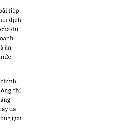
bãi tiếp
ành dịch
 của du
Doanh
và ăn
 mức
 chính,
hông chỉ
năng
này đã
ơng giai