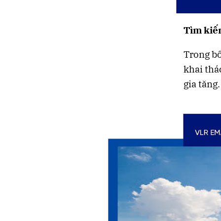
Tìm kiế
Trong bố
khai thá
gia tăng.