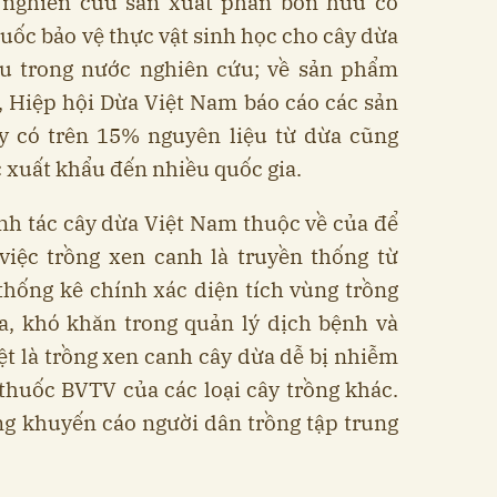
 nghiên cứu sản xuất phân bón hữu cơ
huốc bảo vệ thực vật sinh học cho cây dừa
u trong nước nghiên cứu; về sản phẩm
 Hiệp hội Dừa Việt Nam báo cáo các sản
 có trên 15% nguyên liệu từ dừa cũng
 xuất khẩu đến nhiều quốc gia.
nh tác cây dừa Việt Nam thuộc về của để
việc trồng xen canh là truyền thống từ
thống kê chính xác diện tích vùng trồng
ừa, khó khăn trong quản lý dịch bệnh và
ệt là trồng xen canh cây dừa dễ bị nhiễm
thuốc BVTV của các loại cây trồng khác.
g khuyến cáo người dân trồng tập trung
.