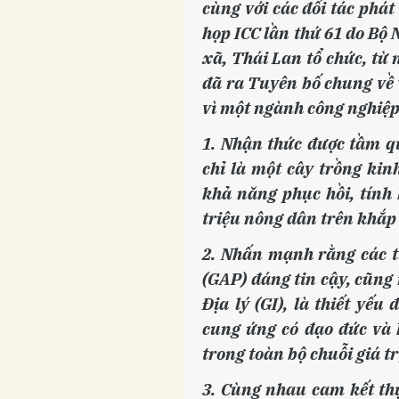
cùng với các đối tác phát
họp ICC lần thứ 61 do Bộ
xã, Thái Lan tổ chức, từ
đã ra Tuyên bố chung về 
vì một ngành công nghiệp
1. Nhận thức được tầm q
chỉ là một cây trồng kin
khả năng phục hồi, tính
triệu nông dân trên khắp 
2. Nhấn mạnh rằng các 
(GAP) đáng tin cậy, cũng
Địa lý (GI), là thiết yế
cung ứng có đạo đức và
trong toàn bộ chuỗi giá tr
3. Cùng nhau cam kết th