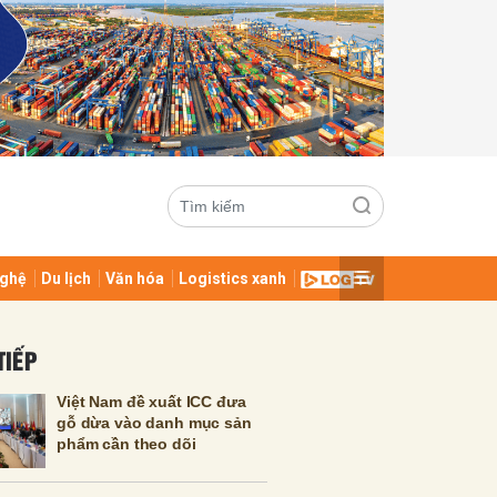
ghệ
Du lịch
Văn hóa
Logistics xanh
ửi
TIẾP
Việt Nam đề xuất ICC đưa
gỗ dừa vào danh mục sản
phẩm cần theo dõi