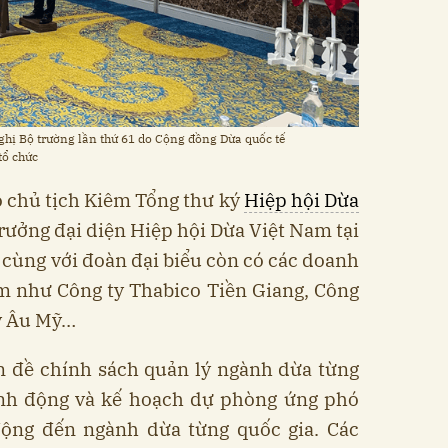
ghị Bộ trường lần thứ 61 do Cộng đồng Dừa quốc tế
 tổ chức
 chủ tịch Kiêm Tổng thư ký
Hiệp hội Dừa
ưởng đại diện Hiệp hội Dừa Việt Nam tại
cùng với đoàn đại biểu còn có các doanh
 như Công ty Thabico Tiền Giang, Công
y Âu Mỹ…
n đề chính sách quản lý ngành dừa từng
ành động và kế hoạch dự phòng ứng phó
 động đến ngành dừa từng quốc gia. Các