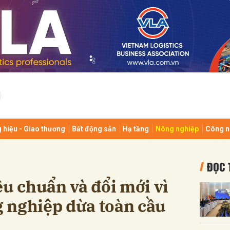
bình luận
 hiệu - Giao thương
Bất động sản
Hạ tầng
Nông nghiệp
Công n
Hủy
G
ĐỌC 
êu chuẩn và đổi mới vì
 nghiệp dừa toàn cầu