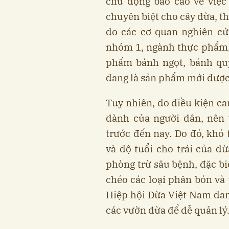
chủ động báo cáo về việc
chuyên biệt cho cây dừa, t
do các cơ quan nghiên cứ
nhóm 1, ngành thực phẩm,
phẩm bánh ngọt, bánh quy
đang là sản phẩm mới được
Tuy nhiên, do điều kiện ca
dành của người dân, nên 
trước đến nay. Do đó, khó 
và độ tuổi cho trái của d
phòng trừ sâu bệnh, đặc bi
chéo các loại phân bón và 
Hiệp hội Dừa Việt Nam đan
các vườn dừa để dễ quản lý