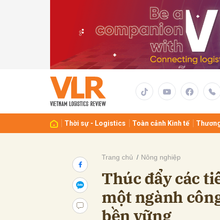
Gửi 
Thời sự - Logistics
Toàn cảnh Kinh tế
Thương
Trang chủ
Nông nghiệp
Thúc đẩy các ti
một ngành công
bền vững