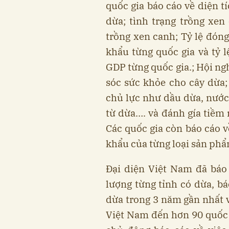
quốc gia báo cáo về diện t
dừa; tình trạng trồng xe
trồng xen canh; Tỷ lệ đón
khẩu từng quốc gia và tỷ 
GDP từng quốc gia.; Hội ng
sóc sức khỏe cho cây dừa;
chủ lực như dầu dừa, nước 
từ dừa…. và đánh gía tiềm
Các quốc gia còn báo cáo v
khẩu của từng loại sản phẩ
Đại diện Việt Nam đã báo 
lượng từng tỉnh có dừa, bá
dừa trong 3 năm gần nhất 
Việt Nam đến hơn 90 quốc g