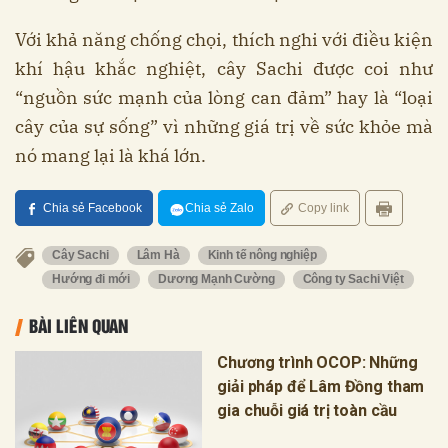
Với khả năng chống chọi, thích nghi với điều kiện
khí hậu khắc nghiệt, cây Sachi được coi như
“nguồn sức mạnh của lòng can đảm” hay là “loại
cây của sự sống” vì những giá trị về sức khỏe mà
nó mang lại là khá lớn.
Chia sẻ Facebook
Chia sẻ Zalo
Copy link
Cây Sachi
Lâm Hà
Kinh tế nông nghiệp
Hướng đi mới
Dương Mạnh Cường
Công ty Sachi Việt
BÀI LIÊN QUAN
Chương trình OCOP: Những
giải pháp để Lâm Đồng tham
gia chuỗi giá trị toàn cầu