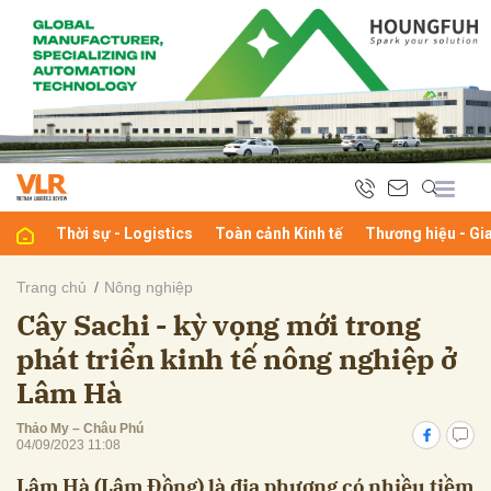
bình luận
Thời sự - Logistics
Toàn cảnh Kinh tế
Thương hiệu - Gi
Trang chủ
Nông nghiệp
Cây Sachi - kỳ vọng mới trong
Hủy
G
phát triển kinh tế nông nghiệp ở
Lâm Hà
Thảo My – Châu Phú
04/09/2023 11:08
Lâm Hà (Lâm Đồng) là địa phương có nhiều tiềm