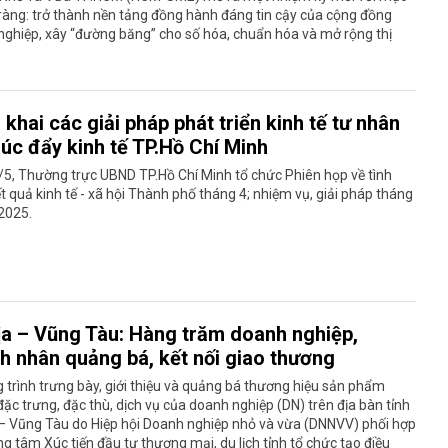
 ràng: trở thành nền tảng đồng hành đáng tin cậy của cộng đồng
ghiệp, xây “đường băng” cho số hóa, chuẩn hóa và mở rộng thị
 khai các giải pháp phát triển kinh tế tư nhân
húc đẩy kinh tế TP.Hồ Chí Minh
5, Thường trực UBND TP.Hồ Chí Minh tổ chức Phiên họp về tình
ết quả kinh tế - xã hội Thành phố tháng 4; nhiệm vụ, giải pháp tháng
2025.
ịa – Vũng Tàu: Hàng trăm doanh nghiệp,
h nhân quảng bá, kết nối giao thương
trình trưng bày, giới thiệu và quảng bá thương hiệu sản phẩm
ặc trưng, đặc thù, dịch vụ của doanh nghiệp (DN) trên địa bàn tỉnh
 – Vũng Tàu do Hiệp hội Doanh nghiệp nhỏ và vừa (DNNVV) phối hợp
ng tâm Xúc tiến đầu tư thương mại, du lịch tỉnh tổ chức tạo điều