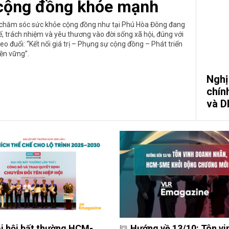
 cộng đồng khỏe mạnh
h chăm sóc sức khỏe cộng đồng như tại Phú Hòa Đông đang
, trách nhiệm và yêu thương vào đời sống xã hội, đúng với
 đuổi: “Kết nối giá trị – Phụng sự cộng đồng – Phát triển
ền vững”.
Nghị
chín
và 
i hội bất thường HCM-
Hướng về 13/10: Tôn vi