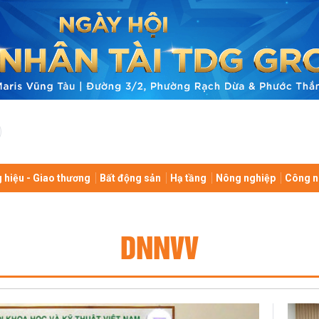
 hiệu - Giao thương
Bất động sản
Hạ tầng
Nông nghiệp
Công n
DNNVV