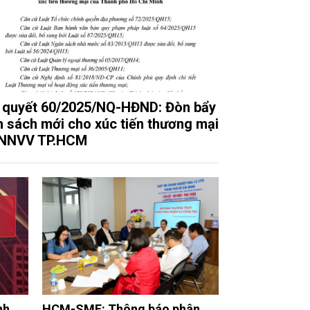
 quyết 60/2025/NQ-HĐND: Đòn bẩy
h sách mới cho xúc tiến thương mại
DNNVV TP.HCM
nh
HCM-SME: Thông báo phân