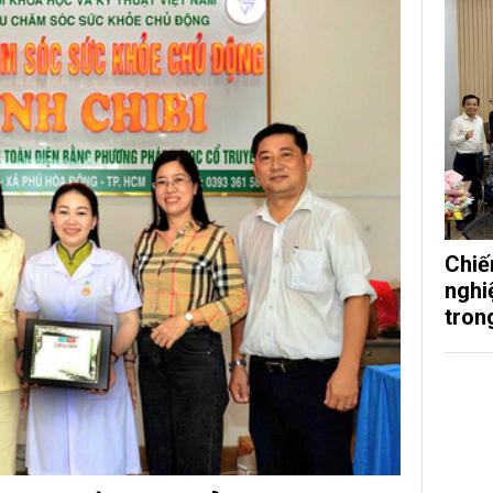
Chiế
nghi
tron