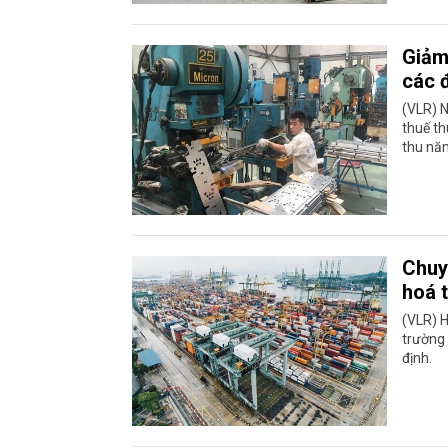
Giảm
các 
(VLR) 
thuế t
thu năm
Chuy
hoá 
(VLR) H
trường 
định.