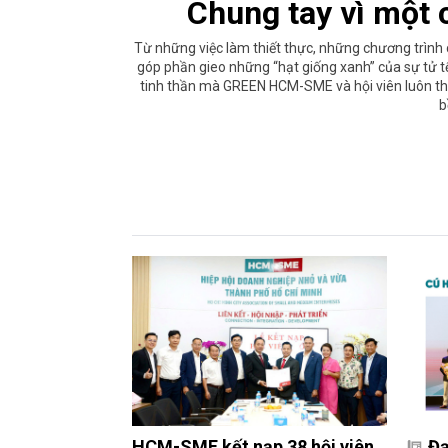
Chung tay vì một
Từ những việc làm thiết thực, những chương trìn
góp phần gieo những “hạt giống xanh” của sự tử tế
tinh thần mà GREEN HCM-SME và hội viên luôn theo
b
HCM-SME kết nạp 38 hội viên
Đạ