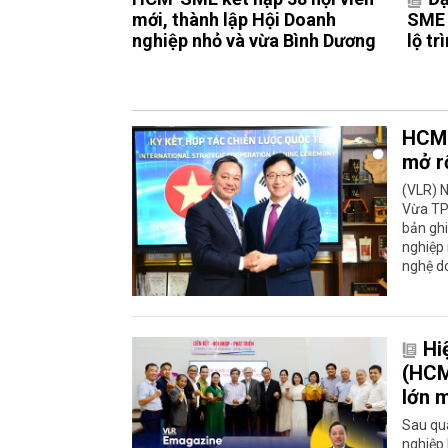
mới, thành lập Hội Doanh
SME l
nghiệp nhỏ và vừa Bình Dương
lộ t
HCM-
mở r
(VLR) N
Vừa TP
bản ghi
nghiệp 
nghệ d
Hi
(HCM
lớn 
Sau quá
nghiệp