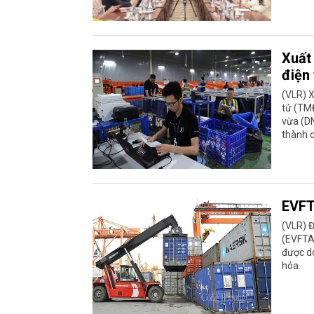
Xuất
điện 
(VLR) X
tử (TMĐ
vừa (D
thành c
EVFT
(VLR) Đ
(EVFTA)
được d
hóa.