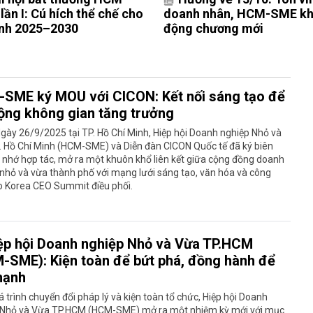
ần I: Cú hích thể chế cho
doanh nhân, HCM-SME kh
rình 2025–2030
động chương mới
SME ký MOU với CICON: Kết nối sáng tạo để
ộng không gian tăng trưởng
gày 26/9/2025 tại TP. Hồ Chí Minh, Hiệp hội Doanh nghiệp Nhỏ và
. Hồ Chí Minh (HCM-SME) và Diễn đàn CICON Quốc tế đã ký biên
 nhớ hợp tác, mở ra một khuôn khổ liên kết giữa cộng đồng doanh
nhỏ và vừa thành phố với mạng lưới sáng tạo, văn hóa và công
o Korea CEO Summit điều phối.
ệp hội Doanh nghiệp Nhỏ và Vừa TP.HCM
-SME): Kiện toàn để bứt phá, đồng hành để
mạnh
 trình chuyển đổi pháp lý và kiện toàn tổ chức, Hiệp hội Doanh
 Nhỏ và Vừa TP.HCM (HCM-SME) mở ra một nhiệm kỳ mới với mục