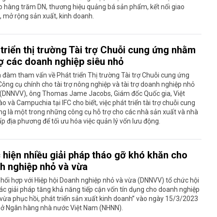
o hàng trăm DN, thương hiệu quảng bá sản phẩm, kết nối giao
 mở rộng sản xuất, kinh doanh.
triển thị trường Tài trợ Chuỗi cung ứng nhằm
rợ các doanh nghiệp siêu nhỏ
 đàm tham vấn về Phát triển Thị trường Tài trợ Chuỗi cung ứng
Công cụ chính cho tài trợ nông nghiệp và tài trợ doanh nghiệp nhỏ
 (DNNVV), ông Thomas Jame Jacobs, Giám đốc Quốc gia, Việt
o và Campuchia tại IFC cho biết, việc phát triển tài trợ chuỗi cung
g là một trong những công cụ hỗ trợ cho các nhà sản xuất và nhà
p địa phương để tối ưu hóa việc quản lý vốn lưu động.
 hiện nhiều giải pháp tháo gỡ khó khăn cho
h nghiệp nhỏ và vừa
ối hợp với Hiệp hội Doanh nghiệp nhỏ và vừa (DNNVV) tổ chức hội
ác giải pháp tăng khả năng tiếp cận vốn tín dụng cho doanh nghiệp
vừa phục hồi, phát triển sản xuất kinh doanh” vào ngày 15/3/2023
 sở Ngân hàng nhà nước Việt Nam (NHNN).