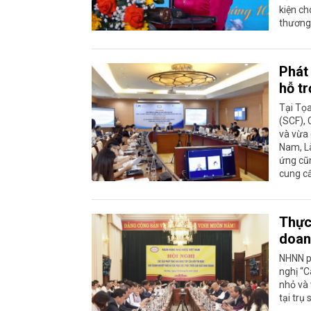
kiện ch
thương,
Phát 
hỗ t
Tại Tọa
(SCF), 
và vừa
Nam, Là
ứng cũn
cung cấ
Thực
doan
NHNN ph
nghị “C
nhỏ và 
tại trụ