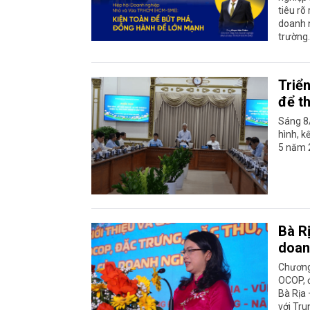
tiêu rõ
doanh n
trường.
Triển
để t
Sáng 8/
hình, k
5 năm 
Bà R
doan
Chương 
OCOP, đ
Bà Rịa
với Tru