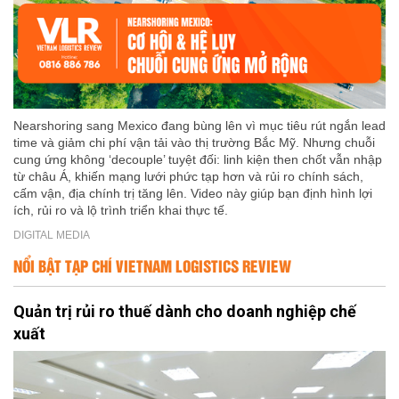
Nearshoring sang Mexico đang bùng lên vì mục tiêu rút ngắn lead
time và giảm chi phí vận tải vào thị trường Bắc Mỹ. Nhưng chuỗi
cung ứng không ‘decouple’ tuyệt đối: linh kiện then chốt vẫn nhập
từ châu Á, khiến mạng lưới phức tạp hơn và rủi ro chính sách,
cấm vận, địa chính trị tăng lên. Video này giúp bạn định hình lợi
ích, rủi ro và lộ trình triển khai thực tế.
DIGITAL MEDIA
NỔI BẬT TẠP CHÍ VIETNAM LOGISTICS REVIEW
Quản trị rủi ro thuế dành cho doanh nghiệp chế
xuất