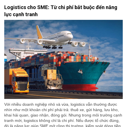
Logistics cho SME: Từ chi phí bắt buộc đến năng
lực cạnh tranh
Với nhiều doanh nghiệp nhỏ và vừa, logistics vẫn thường được
nhìn như một khoản chi phí phải trả: thuê xe, gửi hàng, lưu kho,
khai hải quan, giao nhận, đóng gói. Nhưng trong môi trường cạnh
tranh mới, logistics không chỉ là chi phí. Nếu được tổ chức đúng,
đó là năng lực giúp SME mở rộng thị trường, kiểm soát dòng tiền,