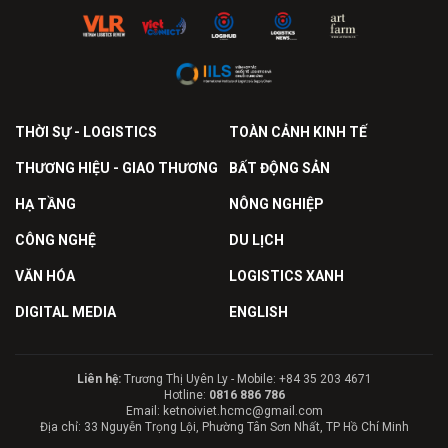
THỜI SỰ - LOGISTICS
TOÀN CẢNH KINH TẾ
THƯƠNG HIỆU - GIAO THƯƠNG
BẤT ĐỘNG SẢN
HẠ TẦNG
NÔNG NGHIỆP
CÔNG NGHỆ
DU LỊCH
VĂN HÓA
LOGISTICS XANH
DIGITAL MEDIA
ENGLISH
Liên hệ:
Trương Thị Uyên Ly - Mobile: +84 35 203 4671
Hotline:
0816 886 786
Email: ketnoiviet.hcmc@gmail.com
Địa chỉ: 33 Nguyễn Trọng Lội, Phường Tân Sơn Nhất, TP Hồ Chí Minh