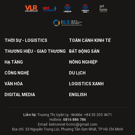
THỜI SỰ - LOGISTICS
TOÀN CẢNH KINH TẾ
THƯƠNG HIỆU - GIAO THƯƠNG
BẤT ĐỘNG SẢN
HẠ TẦNG
NÔNG NGHIỆP
CÔNG NGHỆ
DU LỊCH
VĂN HÓA
LOGISTICS XANH
DIGITAL MEDIA
ENGLISH
Liên hệ:
Trương Thị Uyên Ly - Mobile: +84 35 203 4671
Hotline:
0816 886 786
Email: ketnoiviet.hcmc@gmail.com
Địa chỉ: 33 Nguyễn Trọng Lội, Phường Tân Sơn Nhất, TP Hồ Chí Minh