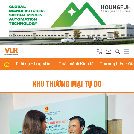
Thời sự - Logistics
Toàn cảnh Kinh tế
Thương hiệu - Gi
KHU THƯƠNG MẠI TỰ DO