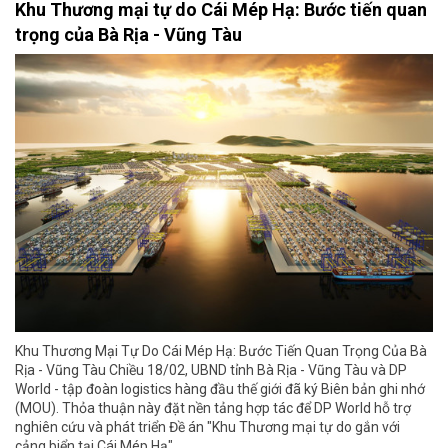
Khu Thương mại tự do Cái Mép Hạ: Bước tiến quan
trọng của Bà Rịa - Vũng Tàu
Khu Thương Mại Tự Do Cái Mép Hạ: Bước Tiến Quan Trọng Của Bà
Rịa - Vũng Tàu Chiều 18/02, UBND tỉnh Bà Rịa - Vũng Tàu và DP
World - tập đoàn logistics hàng đầu thế giới đã ký Biên bản ghi nhớ
(MOU). Thỏa thuận này đặt nền tảng hợp tác để DP World hỗ trợ
nghiên cứu và phát triển Đề án "Khu Thương mại tự do gắn với
cảng biển tại Cái Mép Hạ".