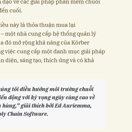
h đạo về các giải pháp phần mềm chuỗi
đến cuối.
ều này là thỏa thuận mua lại
 – một nhà cung cấp hệ thống quản lý
ua đó mở rộng khả năng của Körber
ng việc cung cấp một danh mục giải pháp
n diện, sáng tạo, thích ứng và có khả
úng tôi điều hướng môi trường chuỗi
ến động với kỳ vọng ngày càng cao về
 hàng,” giải thích bởi Ed Auriemma,
ply Chain Software.