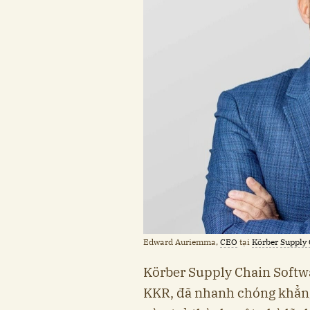
Edward Auriemma,
CEO
tại
Körber
Supply
Körber Supply Chain Softwa
KKR, đã nhanh chóng khẳng 