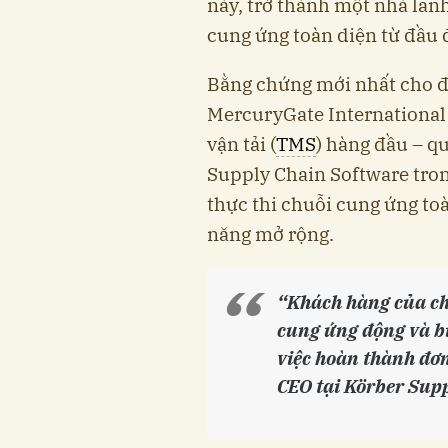
này, trở thành một nhà lãn
cung ứng toàn diện từ đầu 
Bằng chứng mới nhất cho đi
MercuryGate International
vận tải (
TMS
) hàng đầu – q
Supply Chain Software tro
thực thi chuỗi cung ứng toà
năng mở rộng.
“Khách hàng của ch
cung ứng động và bi
việc hoàn thành đơn
CEO tại Körber Sup