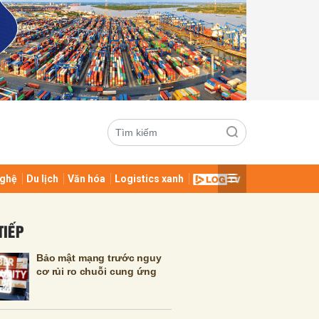
ghệ
Du lịch
Văn hóa
Logistics xanh
ửi
TIẾP
Bảo mật mạng trước nguy
cơ rủi ro chuỗi cung ứng