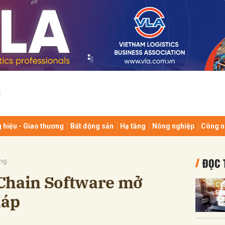
bình luận
 hiệu - Giao thương
Bất động sản
Hạ tầng
Nông nghiệp
Công n
Hủy
G
ĐỌC 
ng
Chain Software mở
háp