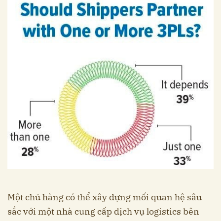
Một chủ hàng có thể xây dựng mối quan hệ sâu
sắc với một nhà cung cấp dịch vụ logistics bên