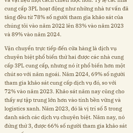
cung cấp 3PL hoạt động như những nhà tư vấn đã
tăng đều từ 78% số người tham gia khảo sát của
chúng tôi vào năm 2022 lên 83% vào năm 2023
và 89% vào năm 2024.
Vận chuyển trực tiếp đến cửa hàng là dịch vụ
chuyên biệt phổ biến thứ hai được các nhà cung
cấp 3PL cung cấp, nhưng nó ít phổ biến hơn một
chút so với năm ngoái. Năm 2024, 69% số người
tham gia khảo sát cung cấp dịch vụ đó, so với
72% vào năm 2023. Khảo sát năm nay cũng cho
thấy sự tập trung lớn hơn vào tính bền vững và
logistics xanh. Năm 2023, đó là vị trí số 5 trong
danh sách các dịch vụ chuyên biệt. Năm nay, nó
đứng thứ 3, được 66% số người tham gia khảo sát