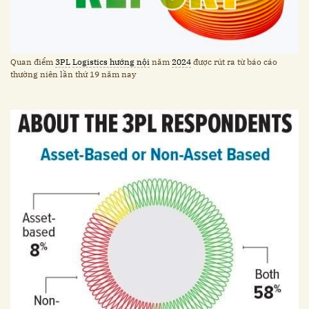
Quan điểm
3PL
Logistics hướng nội
năm
2024
được rút ra từ báo cáo
thường niên lần thứ 19 năm nay