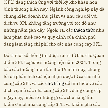
(3PL) đang thích ứng với thời kỳ khó khăn hơn
bình thường hiện nay. Ngành công nghiệp này đã
chứng kiến doanh thu giảm và nhu cầu đối với
dịch vụ 3PL không tăng trưởng với tốc độ như
những năm gần đây. Ngoài ra, các
thách thức
như
lạm phát, thuế cao và quy định của chính phủ
đang làm tăng chi phí cho các nhà cung cấp 3PL.
Đó là một số thông tin được rút ra từ báo cáo Quan
điểm 3PL Logistics hướng nội năm 2024. Trong
báo cáo thường niên lần thứ 19 năm nay, chúng
tôi đã phân tích dữ liệu nhận được từ cả các nhà
cung cấp 3PL và các
chủ hàng
để tìm hiểu về các
dịch vụ mà các nhà cung cấp 3PL đang cung cấp
ngày nay, hiểu rõ những gì các chủ hàng tìm
kiếm ở một nhà cung cấp 3PL, và khám phá các