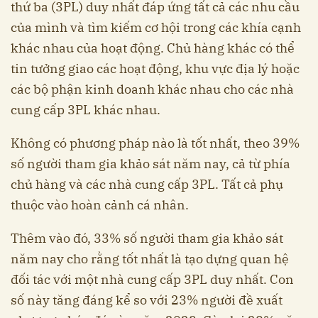
thứ ba (3PL) duy nhất đáp ứng tất cả các nhu cầu
của mình và tìm kiếm cơ hội trong các khía cạnh
khác nhau của hoạt động. Chủ hàng khác có thể
tin tưởng giao các hoạt động, khu vực địa lý hoặc
các bộ phận kinh doanh khác nhau cho các nhà
cung cấp 3PL khác nhau.
Không có phương pháp nào là tốt nhất, theo 39%
số người tham gia khảo sát năm nay, cả từ phía
chủ hàng và các nhà cung cấp 3PL. Tất cả phụ
thuộc vào hoàn cảnh cá nhân.
Thêm vào đó, 33% số người tham gia khảo sát
năm nay cho rằng tốt nhất là tạo dựng quan hệ
đối tác với một nhà cung cấp 3PL duy nhất. Con
số này tăng đáng kể so với 23% người đề xuất