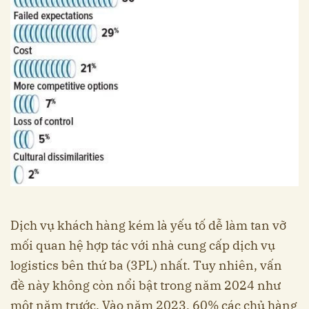
Dịch vụ khách hàng kém là yếu tố dễ làm tan vỡ
mối quan hệ hợp tác với nhà cung cấp dịch vụ
logistics bên thứ ba (3PL) nhất. Tuy nhiên, vấn
đề này không còn nổi bật trong năm 2024 như
một năm trước. Vào năm 2023, 60% các chủ hàng