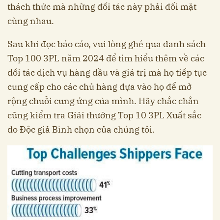
thách thức mà những đối tác này phải đối mặt
cùng nhau.
Sau khi đọc báo cáo, vui lòng ghé qua danh sách
Top 100 3PL năm 2024 để tìm hiểu thêm về các
đối tác dịch vụ hàng đầu và giá trị mà họ tiếp tục
cung cấp cho các chủ hàng dựa vào họ để mở
rộng chuỗi cung ứng của mình. Hãy chắc chắn
cũng kiểm tra Giải thưởng Top 10 3PL Xuất sắc
do Độc giả Bình chọn của chúng tôi.