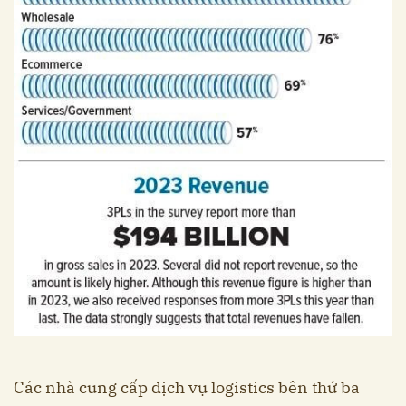
Các nhà cung cấp dịch vụ logistics bên thứ ba