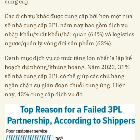
cung cấp.
Các dịch vụ khác được cung cấp bởi hơn một nửa
số nhà cung cấp 3PL năm nay bao gồm dịch vụ
nhập khẩu/xuất khẩu/hải quan (64%) và logistics
ngược/quản lý vòng đời sản phẩm (63%).
Danh mục dịch vụ có mức tăng lớn nhất là lập kế
hoạch dự phòng/khủng hoảng. Năm 2023, 31%
số nhà cung cấp 3PL có thể giúp các chủ hàng
ngăn chặn sự gián đoạn chuỗi cung ứng. Hiện
nay, 43% cung cấp dịch vụ đó.