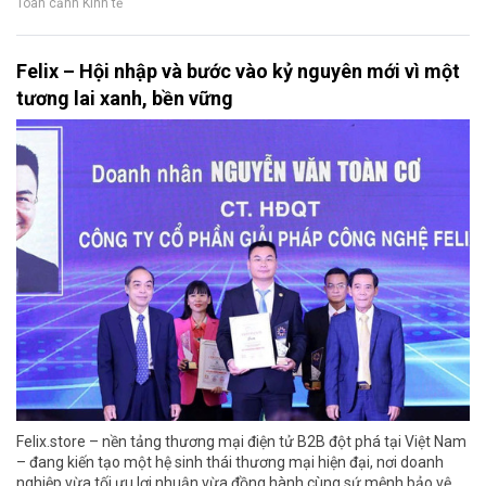
Toàn cảnh Kinh tế
Felix – Hội nhập và bước vào kỷ nguyên mới vì một
tương lai xanh, bền vững
Felix.store – nền tảng thương mại điện tử B2B đột phá tại Việt Nam
– đang kiến tạo một hệ sinh thái thương mại hiện đại, nơi doanh
nghiệp vừa tối ưu lợi nhuận vừa đồng hành cùng sứ mệnh bảo vệ