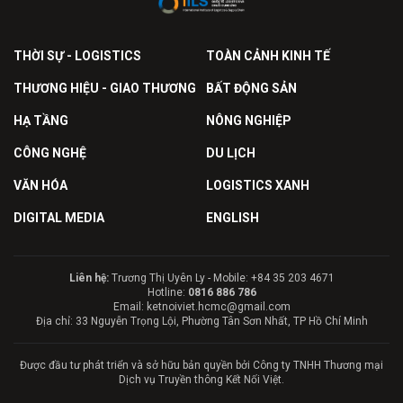
THỜI SỰ - LOGISTICS
TOÀN CẢNH KINH TẾ
THƯƠNG HIỆU - GIAO THƯƠNG
BẤT ĐỘNG SẢN
HẠ TẦNG
NÔNG NGHIỆP
CÔNG NGHỆ
DU LỊCH
VĂN HÓA
LOGISTICS XANH
DIGITAL MEDIA
ENGLISH
Liên hệ:
Trương Thị Uyên Ly - Mobile: +84 35 203 4671
Hotline:
0816 886 786
Email: ketnoiviet.hcmc@gmail.com
Địa chỉ: 33 Nguyễn Trọng Lội, Phường Tân Sơn Nhất, TP Hồ Chí Minh
Được đầu tư phát triển và sở hữu bản quyền bởi Công ty TNHH Thương mại
Dịch vụ Truyền thông Kết Nối Việt.