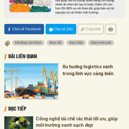
Chia sẻ Facebook
Chia sẻ Zalo
Copy link
khoáng sản than
than đá
than bùn
than antraxit
BÀI LIÊN QUAN
Xu hướng logistics xanh
trong lĩnh vực cảng biển
ĐỌC TIẾP
Công nghệ tái chế rác thải tối ưu, giúp
môi trường xanh sạch đẹp