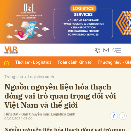
bình luận
Thời sự - Logistics
Toàn cảnh Kinh tế
Thương hiệu - Gi
Trang chủ
Logistics xanh
Nguồn nguyên liệu hóa thạch
Hủy
G
đóng vai trò quan trọng đối với
Việt Nam và thế giới
Hữu Đạt - Ban Chuyên mục Logistics xanh
04/02/2024 07:00
Nguồn nguyên liệu hóa thạch đóng vai trò quan