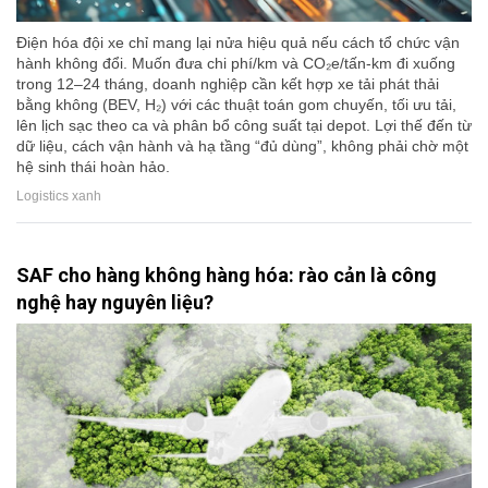
Điện hóa đội xe chỉ mang lại nửa hiệu quả nếu cách tổ chức vận
hành không đổi. Muốn đưa chi phí/km và CO₂e/tấn-km đi xuống
trong 12–24 tháng, doanh nghiệp cần kết hợp xe tải phát thải
bằng không (BEV, H₂) với các thuật toán gom chuyến, tối ưu tải,
lên lịch sạc theo ca và phân bổ công suất tại depot. Lợi thế đến từ
dữ liệu, cách vận hành và hạ tầng “đủ dùng”, không phải chờ một
hệ sinh thái hoàn hảo.
Logistics xanh
SAF cho hàng không hàng hóa: rào cản là công
nghệ hay nguyên liệu?