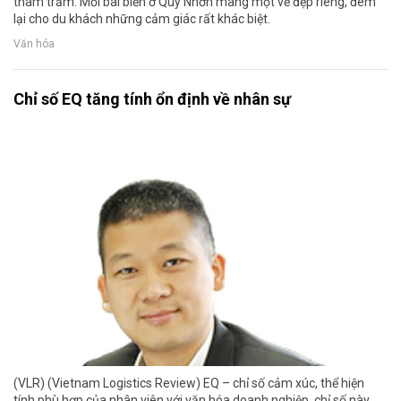
thâm trầm. Mỗi bãi biển ở Quy Nhơn mang một vẻ đẹp riêng, đem
lại cho du khách những cảm giác rất khác biệt.
Văn hóa
Chỉ số EQ tăng tính ổn định về nhân sự
(VLR) (Vietnam Logistics Review) EQ – chỉ số cảm xúc, thể hiện
tính phù hợp của nhân viên với văn hóa doanh nghiệp, chỉ số này