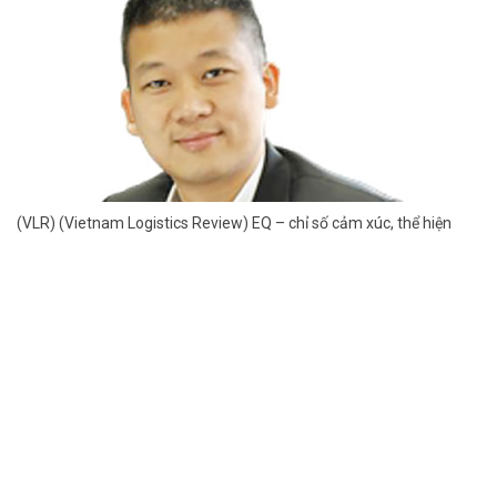
(VLR) (Vietnam Logistics Review) EQ – chỉ số cảm xúc, thể hiện
tính phù hợp của nhân viên với văn hóa doanh nghiệp, chỉ số này
góp phần đảm bảo tính ổn định về nhân sự, hạn chế tình trạng
“tuyển không đúng người” gây thất thoát không đáng có về chi phí
nhân sự của một doanh nghiệp. Để hiểu rõ hơn về vấn đề này,
Phóng viên Tạp chí Vietnam Logistics Review đã có buổi trao đổi
khá thú vị với ông Nguyễn Đình Phúc, Tổng Giám đốc công ty Tư
vấn tuyển dụng Iglocal Resource (HRNAVI) tại TP.HCM.
Thời sự - Logistics
Chuyên nghiệp hóa đội ngũ nhân sự logistics/SCM