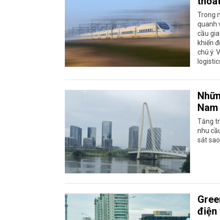
thoát
Trong n
quanh v
cầu gi
khiến đ
chú ý. 
logisti
Nhữn
Nam
Tăng tr
nhu cầu
sát sao
Gree
điện