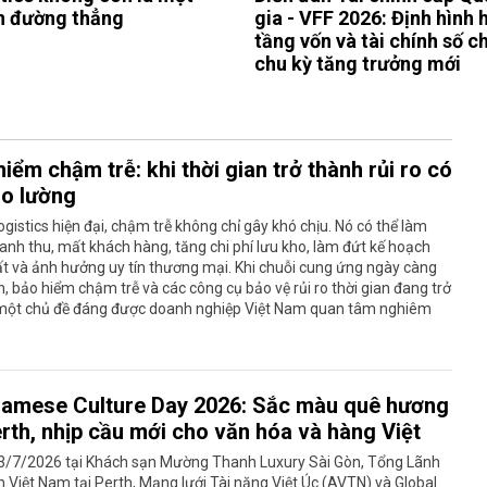
n đường thẳng
gia - VFF 2026: Định hình 
tầng vốn và tài chính số c
chu kỳ tăng trưởng mới
iểm chậm trễ: khi thời gian trở thành rủi ro có
đo lường
ogistics hiện đại, chậm trễ không chỉ gây khó chịu. Nó có thể làm
nh thu, mất khách hàng, tăng chi phí lưu kho, làm đứt kế hoạch
t và ảnh hưởng uy tín thương mại. Khi chuỗi cung ứng ngày càng
h, bảo hiểm chậm trễ và các công cụ bảo vệ rủi ro thời gian đang trở
một chủ đề đáng được doanh nghiệp Việt Nam quan tâm nghiêm
namese Culture Day 2026: Sắc màu quê hương
erth, nhịp cầu mới cho văn hóa và hàng Việt
3/7/2026 tại Khách sạn Mường Thanh Luxury Sài Gòn, Tổng Lãnh
 Việt Nam tại Perth, Mạng lưới Tài năng Việt Úc (AVTN) và Global