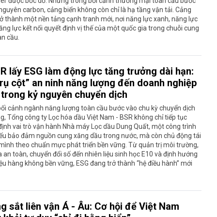
ner được bốc dỡ. Nhưng trong bối cảnh thương mại toàn cầu bước
nguyên carbon, cảng biển không còn chỉ là hạ tầng vận tải. Cảng
ở thành một nền tảng cạnh tranh mới, nơi năng lực xanh, năng lực
ăng lực kết nối quyết định vị thế của một quốc gia trong chuỗi cung
àn cầu.
R lấy ESG làm động lực tăng trưởng dài hạn:
trụ cột” an ninh năng lượng đến doanh nghiệp
 trong kỷ nguyên chuyển dịch
bối cảnh ngành năng lượng toàn cầu bước vào chu kỳ chuyển dịch
g, Tổng công ty Lọc hóa dầu Việt Nam - BSR không chỉ tiếp tục
ịnh vai trò vận hành Nhà máy Lọc dầu Dung Quất, một công trình
yếu bảo đảm nguồn cung xăng dầu trong nước, mà còn chủ động tái
 mình theo chuẩn mực phát triển bền vững. Từ quản trị môi trường,
 an toàn, chuyển đổi số đến nhiên liệu sinh học E10 và định hướng
iệu hàng không bền vững, ESG đang trở thành “hệ điều hành” mới
g sắt liên vận Á - Âu: Cơ hội để Việt Nam