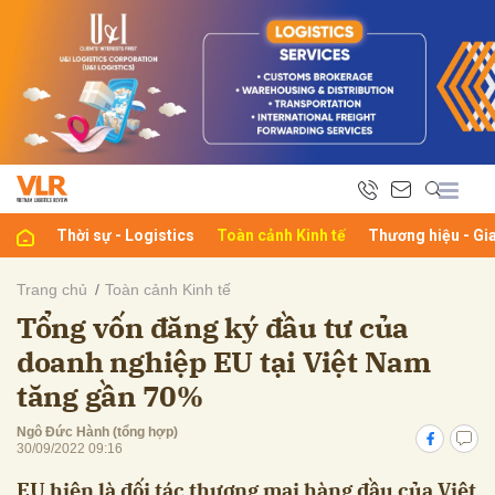
bình luận
Thời sự - Logistics
Toàn cảnh Kinh tế
Thương hiệu - Gi
Trang chủ
Toàn cảnh Kinh tế
Tổng vốn đăng ký đầu tư của
Hủy
G
doanh nghiệp EU tại Việt Nam
tăng gần 70%
Ngô Đức Hành (tổng hợp)
30/09/2022 09:16
EU hiện là đối tác thương mại hàng đầu của Việt