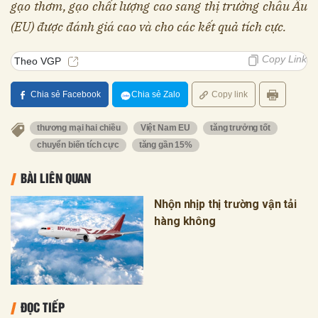
gạo thơm, gạo chất lượng cao sang thị trường châu Âu
(EU) được đánh giá cao và cho các kết quả tích cực.
Copy Link
Theo VGP
Chia sẻ Facebook
Chia sẻ Zalo
Copy link
thương mại hai chiều
Việt Nam EU
tăng trưởng tốt
chuyển biến tích cực
tăng gần 15%
BÀI LIÊN QUAN
Nhộn nhịp thị trường vận tải
hàng không
ĐỌC TIẾP