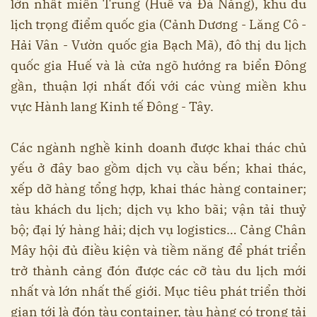
lớn nhất miền Trung (Huế và Đà Nẵng), khu du
lịch trọng điểm quốc gia (Cảnh Dương - Lăng Cô -
Hải Vân - Vườn quốc gia Bạch Mã), đô thị du lịch
quốc gia Huế và là cửa ngõ hướng ra biển Đông
gần, thuận lợi nhất đối với các vùng miền khu
vực Hành lang Kinh tế Đông - Tây.
Các ngành nghề kinh doanh được khai thác chủ
yếu ở đây bao gồm dịch vụ cầu bến; khai thác,
xếp dỡ hàng tổng hợp, khai thác hàng container;
tàu khách du lịch; dịch vụ kho bãi; vận tải thuỷ
bộ; đại lý hàng hải; dịch vụ logistics… Cảng Chân
Mây hội đủ điều kiện và tiềm năng để phát triển
trở thành cảng đón được các cỡ tàu du lịch mới
nhất và lớn nhất thế giới. Mục tiêu phát triển thời
gian tới là đón tàu container, tàu hàng có trọng tải