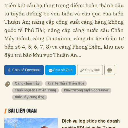
triển kết cấu hạ tầng trọng điểm: hoàn thành đầu
tư tuyến đường bộ ven biển và cầu qua cửa biển
Thuận An; nâng cấp công suất cảng hàng không
quốc tế Phú Bài; nâng cấp cảng nước sâu Chân
Mây thành cảng Container, cảng du lịch (đầu tư
bến số 4, 5, 6, 7, 8) và cảng Phong Điền, khu neo
đậu trú bão khu vực Thuận An...
Chia sẻ Facebook
Chia sẻ Zalo
Copy link
Cảng chân mây
kinh tế Thừa Thiên Huế
chuỗi logistics miền Trung
khai trương tuyến container
thúc đẩy cung ứng
BÀI LIÊN QUAN
Dịch vụ logistics cho doanh
nghiệp FDI tại miền Trung