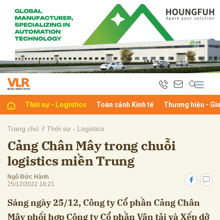
bình luận
Thời sự - Logistics
Toàn cảnh Kinh tế
Thương hiệu - Gi
Trang chủ
Thời sự - Logistics
Cảng Chân Mây trong chuỗi
Hủy
G
logistics miền Trung
Ngô Đức Hành
25/12/2022 18:21
Sáng ngày 25/12, Công ty Cổ phần Cảng Chân
Mây phối hợp Công ty Cổ phần Vận tải và Xếp dỡ