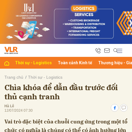
bình luận
Thời sự - Logistics
Toàn cảnh Kinh tế
Thương hiệu - Gi
Trang chủ
Thời sự - Logistics
Chìa khóa để dẫn đầu trước đối
Hủy
G
thủ cạnh tranh
Hà Lê
12/07/2024 07:30
Vai trò đặc biệt của chuỗi cung ứng trong một tổ
chức có nghĩa là chúng có thể có ảnh hưởng lớn