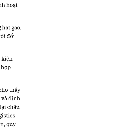
inh hoạt
 hạt gạo,
với đối
 kiện
o hợp
cho thấy
 và định
tại châu
istics
n, quy