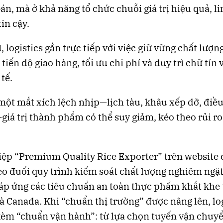
bán, mà ở khả năng tổ chức chuỗi giá trị hiệu quả, l
in cậy.
 logistics gắn trực tiếp với việc giữ vững chất lượng
tiến độ giao hàng, tối ưu chi phí và duy trì chữ tín 
tế.
một mắt xích lệch nhịp—lịch tàu, khâu xếp dỡ, điều
giá trị thành phẩm có thể suy giảm, kéo theo rủi r
ệp “Premium Quality Rice Exporter” trên website 
 đuổi quy trình kiểm soát chất lượng nghiêm ngặt
p ứng các tiêu chuẩn an toàn thực phẩm khắt khe 
à Canada. Khi “chuẩn thị trường” được nâng lên, log
kèm “chuẩn vận hành”: từ lựa chọn tuyến vận chuyể