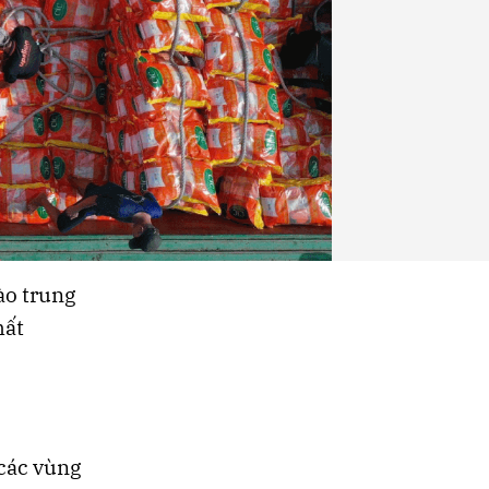
ào trung
hất
 các vùng