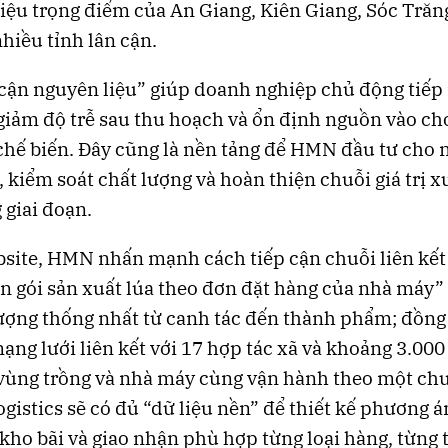
iệu trọng điểm của An Giang, Kiên Giang, Sóc Trăn
nhiều tỉnh lân cận.
“cận nguyên liệu” giúp doanh nghiệp chủ động tiếp
 giảm độ trễ sau thu hoạch và ổn định nguồn vào ch
hế biến. Đây cũng là nền tảng để HMN đầu tư cho 
, kiểm soát chất lượng và hoàn thiện chuỗi giá trị 
 giai đoạn.
site, HMN nhấn mạnh cách tiếp cận chuỗi liên kết 
n gói sản xuất lúa theo đơn đặt hàng của nhà máy”
lượng thống nhất từ canh tác đến thành phẩm; đồng
mạng lưới liên kết với 17 hợp tác xã và khoảng 3.00
 vùng trồng và nhà máy cùng vận hành theo một ch
ogistics sẽ có đủ “dữ liệu nền” để thiết kế phương á
kho bãi và giao nhận phù hợp từng loại hàng, từng 