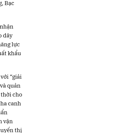
g, Bạc
 nhận
o dây
năng lực
xuất khẩu
với “giải
 và quản
 thời cho
0 ha canh
uẩn
n vận
tuyến thị