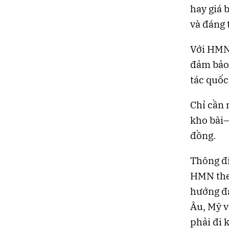
hay giá 
và đáng t
Với HMN,
đảm bảo 
tác quốc 
Chỉ cần 
kho bãi—
đồng.
Thông đi
HMN theo
hướng đá
Âu, Mỹ v
phải đi 